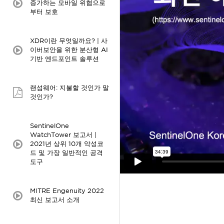
증가하는 모바일 위협으로
video:
부터 보호
XDR이란 무엇일까요? | 사
이버보안을 위한 분산형 AI
video:
기반 엔드포인트 솔루션
랜섬웨어: 지불할 것인가 말
pdf:
것인가?
SentinelOne
WatchTower 보고서 |
2021년 상위 10개 악성코
video:
드 및 가장 일반적인 공격
도구
MITRE Engenuity 2022
video:
최신 보고서 소개