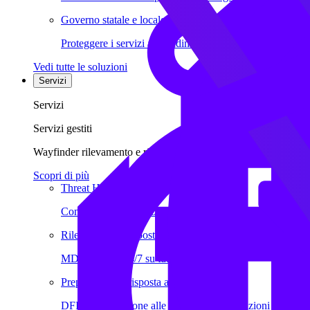
Governo statale e locale
Proteggere i servizi ai cittadini, l'infrastruttura e i dati pub
Vedi tutte le soluzioni
Servizi
Servizi
Servizi gestiti
Wayfinder rilevamento e risposta alle minacce.
Scopri di più
Threat Hunting
Competenza di livello mondiale e threat intelligence.
Rilevamento e risposta gestiti
MDR esperto 24/7 su tutto il tuo ambiente.
Preparazione e risposta agli incidenti
DFIR, preparazione alle violazioni e valutazioni di comp