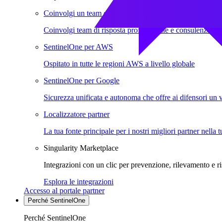
Coinvolgi un team di risposta o consulenza
Coinvolgi team di risposta professionale e consulenza
SentinelOne per AWS
Ospitato in tutte le regioni AWS a livello globale
SentinelOne per Google
Sicurezza unificata e autonoma che offre ai difensori un 
Localizzatore partner
La tua fonte principale per i nostri migliori partner nella 
Singularity Marketplace
Integrazioni con un clic per prevenzione, rilevamento e ri
Esplora le integrazioni
Accesso al portale partner
Perché SentinelOne
Perché SentinelOne