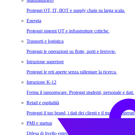
Manifatturiero
Proteggi OT, IT, IIOT e supply chain su larga scala.
Energia
Proteggi sistemi OT e infrastrutture critiche.
Trasporti e logistica
Proteggi le operazioni su flotte, porti e ferrovie.
Istruzione superiore
Proteggi le reti aperte senza rallentare la ricerca.
Istruzione K-12
Ferma il ransomware. Proteggi studenti, personale e dati.
Retail e ospitalità
Proteggi il tuo brand, i dati dei clienti e il margine operat
PMI e startup
Difesa di livello enterprise per team agili.