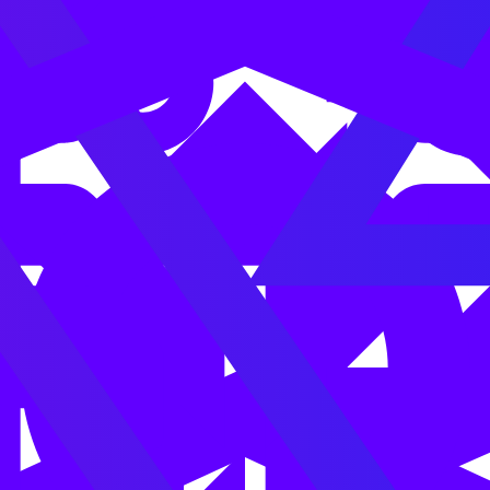
blici.
romissione.