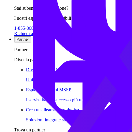
Stai subendo una violazione?
I nostri esperti sono disponibili 24/7 per aiutarti.
1-855-868-3733
Richiedi assistenza ora
Partner
Partner
Diventa partner
Diventa partner SentinelOne
Unisciti all'ecosistema globale SentinelOne
Esplora soluzioni MSSP
I servizi hanno successo più rapidamente con SentinelOn
Crea un'alleanza tecnologica
Soluzioni integrate su scala enterprise
Trova un partner