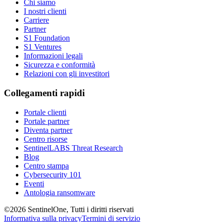
Chi siamo
I nostri clienti
Carriere
Partner
S1 Foundation
S1 Ventures
Informazioni legali
Sicurezza e conformità
Relazioni con gli investitori
Collegamenti rapidi
Portale clienti
Portale partner
Diventa partner
Centro risorse
SentinelLABS Threat Research
Blog
Centro stampa
Cybersecurity 101
Eventi
Antologia ransomware
©2026 SentinelOne, Tutti i diritti riservati
Informativa sulla privacy
Termini di servizio