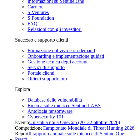
Informazioni su SentinelOne
Carriere
S Ventures
S Foundation
FAQ
Relazioni con gli investitori
Successo e supporto clienti
Formazione dal vivo e on-demand
Onboarding e implementazione guidati
Gestione tecnica degli account
Servizi di supporto
Portale clienti
Ottieni supporto ora
Esplora
Database delle vulnerabilità
Ricerca sulle minacce SentinelLABS
Antologia ransomware
Cybersecurity 101
Evento
Unisciti a noi a OneCon (20–22 ottobre 2026)
Competizione
Campionato Mondiale di Threat Hunting 2026
Report
Il rapporto annuale sulle minacce di SentinelOne
Prezzi