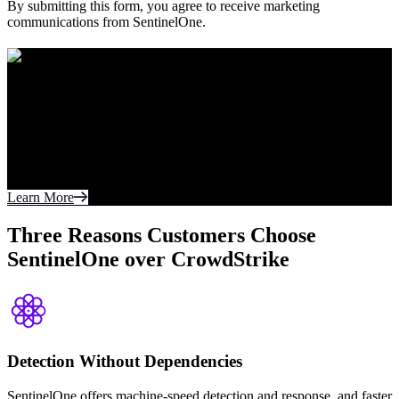
By submitting this form, you agree to receive marketing
communications from SentinelOne.
A Leader.
Six Years Running.
For the sixth year in a row, SentinelOne has been
named a Leader in the 2026 Gartner® Magic
Quadrant™ for Endpoint Protection Platforms.
Learn More
Three Reasons Customers Choose
SentinelOne over CrowdStrike
Detection Without Dependencies
SentinelOne offers machine-speed detection and response, and faster