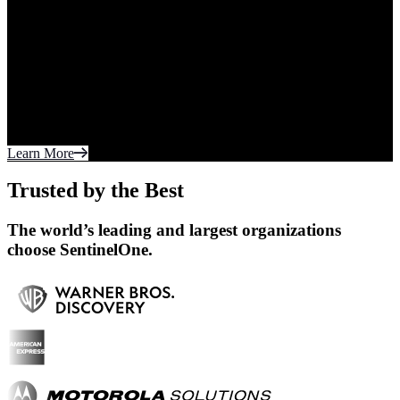
Zero Delays.
Five Years in a Row.
SentinelOne has once again proven its industry-
leading capabilities in the 2024 MITRE ATT&CK®
Evaluations: Enterprise.
Learn More
Trusted by the Best
The world’s leading and largest organizations
choose SentinelOne.