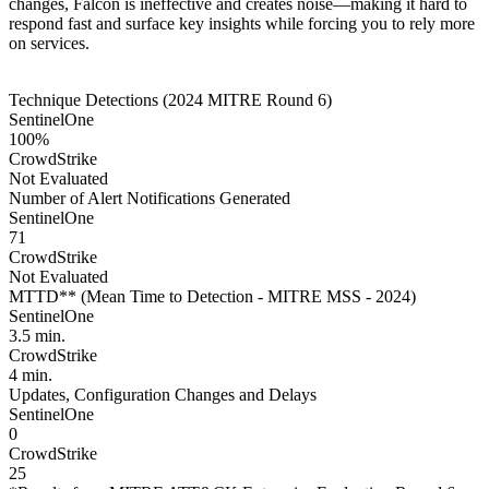
changes, Falcon is ineffective and creates noise—making it hard to
respond fast and surface key insights while forcing you to rely more
on services.
Technique Detections (2024 MITRE Round 6)
SentinelOne
100%
CrowdStrike
Not Evaluated
Number of Alert Notifications Generated
SentinelOne
71
CrowdStrike
Not Evaluated
MTTD** (Mean Time to Detection - MITRE MSS - 2024)
SentinelOne
3.5 min.
CrowdStrike
4 min.
Updates, Configuration Changes and Delays
SentinelOne
0
CrowdStrike
25