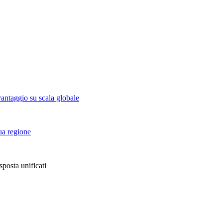
vantaggio su scala globale
tua regione
sposta unificati