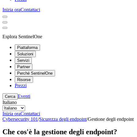
Inizia ora
Contattaci
Esplora SentinelOne
Piattaforma
Soluzioni
Servizi
Partner
Perché SentinelOne
Risorse
Prezzi
Eventi
Cerca
Italiano
Inizia ora
Contattaci
Cybersecurity 101
/
Sicurezza degli endpoint
/
Gestione degli endpoint
Che cos'è la gestione degli endpoint?