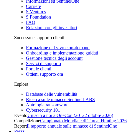
Informazioni su SentinelOne
Carriere
S Ventures
S Foundation
FAQ
Relazioni con gli investitori
Successo e supporto clienti
Formazione dal vivo e on-demand
Onboarding e implementazione guidati
Gestione tecnica degli account
Servizi di supporto
Portale clienti
Ottieni supporto ora
Esplora
Database delle vulnerabilità
Ricerca sulle minacce SentinelLABS
Antologia ransomware
Cybersecurity 101
Evento
Unisciti a noi a OneCon (20–22 ottobre 2026)
Competizione
Campionato Mondiale di Threat Hunting 2026
Report
Il rapporto annuale sulle minacce di SentinelOne
Prezzi