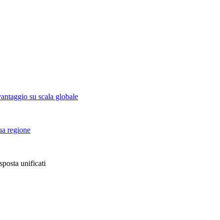
vantaggio su scala globale
tua regione
sposta unificati