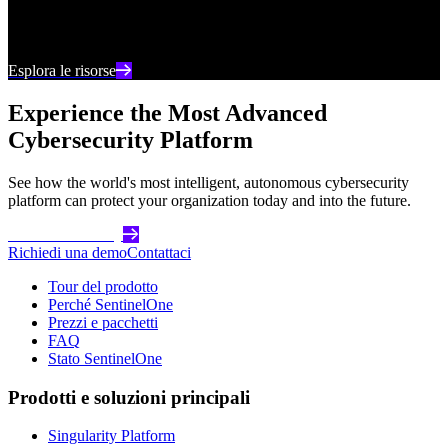
Rimani aggiornato con i contenuti e le analisi più
recenti sulla cybersecurity
Esplora le risorse
Experience the Most Advanced
Cybersecurity Platform
See how the world's most intelligent, autonomous cybersecurity
platform can protect your organization today and into the future.
Get Started Today
Richiedi una demo
Contattaci
Tour del prodotto
Perché SentinelOne
Prezzi e pacchetti
FAQ
Stato SentinelOne
Prodotti e soluzioni principali
Singularity Platform