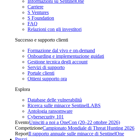
Informazioni su SentinelOne
Carriere
S Ventures
S Foundation
FAQ
Relazioni con gli investitori
Successo e supporto clienti
Formazione dal vivo e on-demand
Onboarding e implementazione guidati
Gestione tecnica degli account
Servizi di supporto
Portale clienti
Ottieni supporto ora
Esplora
Database delle vulnerabilità
Ricerca sulle minacce SentinelLABS
Antologia ransomware
Cybersecurity 101
Evento
Unisciti a noi a OneCon (20–22 ottobre 2026)
Competizione
Campionato Mondiale di Threat Hunting 2026
Report
Il rapporto annuale sulle minacce di SentinelOne
Prezzi