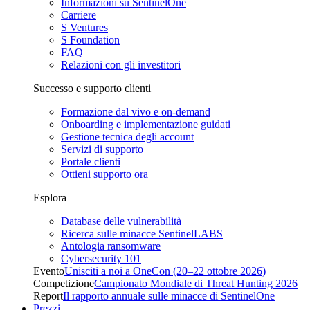
Informazioni su SentinelOne
Carriere
S Ventures
S Foundation
FAQ
Relazioni con gli investitori
Successo e supporto clienti
Formazione dal vivo e on-demand
Onboarding e implementazione guidati
Gestione tecnica degli account
Servizi di supporto
Portale clienti
Ottieni supporto ora
Esplora
Database delle vulnerabilità
Ricerca sulle minacce SentinelLABS
Antologia ransomware
Cybersecurity 101
Evento
Unisciti a noi a OneCon (20–22 ottobre 2026)
Competizione
Campionato Mondiale di Threat Hunting 2026
Report
Il rapporto annuale sulle minacce di SentinelOne
Prezzi