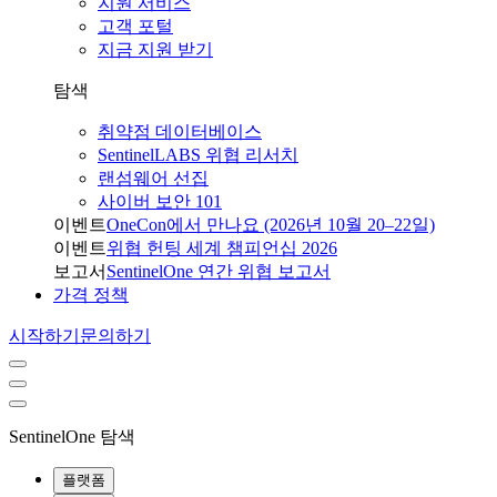
지원 서비스
고객 포털
지금 지원 받기
탐색
취약점 데이터베이스
SentinelLABS 위협 리서치
랜섬웨어 선집
사이버 보안 101
이벤트
OneCon에서 만나요 (2026년 10월 20–22일)
이벤트
위협 헌팅 세계 챔피언십 2026
보고서
SentinelOne 연간 위협 보고서
가격 정책
시작하기
문의하기
SentinelOne 탐색
플랫폼