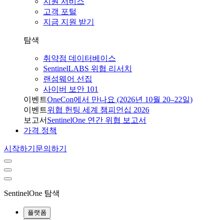
지원 서비스
고객 포털
지금 지원 받기
탐색
취약점 데이터베이스
SentinelLABS 위협 리서치
랜섬웨어 선집
사이버 보안 101
이벤트
OneCon에서 만나요 (2026년 10월 20–22일)
이벤트
위협 헌팅 세계 챔피언십 2026
보고서
SentinelOne 연간 위협 보고서
가격 정책
시작하기
문의하기
SentinelOne 탐색
플랫폼