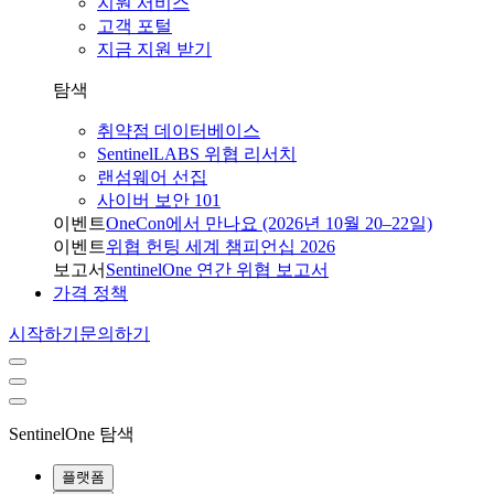
지원 서비스
고객 포털
지금 지원 받기
탐색
취약점 데이터베이스
SentinelLABS 위협 리서치
랜섬웨어 선집
사이버 보안 101
이벤트
OneCon에서 만나요 (2026년 10월 20–22일)
이벤트
위협 헌팅 세계 챔피언십 2026
보고서
SentinelOne 연간 위협 보고서
가격 정책
시작하기
문의하기
SentinelOne 탐색
플랫폼