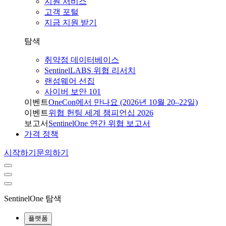
지원 서비스
고객 포털
지금 지원 받기
탐색
취약점 데이터베이스
SentinelLABS 위협 리서치
랜섬웨어 선집
사이버 보안 101
이벤트
OneCon에서 만나요 (2026년 10월 20–22일)
이벤트
위협 헌팅 세계 챔피언십 2026
보고서
SentinelOne 연간 위협 보고서
가격 정책
시작하기
문의하기
SentinelOne 탐색
플랫폼