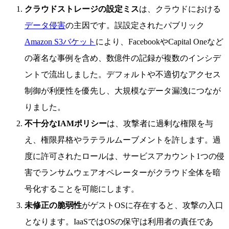
クラウドストレージの設定ミス
は、クラウドにおける
データ侵害
の主因です。誤設定されたパブリック
Amazon S3バケット
により、FacebookやCapital Oneなど
の著名な事例を含め、数億件の記録が複数のインシデ
ントで流出しました。デフォルトや不適切なアクセス
制御が利便性を優先し、大規模なデータ漏洩につなが
りました。
不十分なIAMポリシー
は、攻撃者に過剰な権限を与
え、権限昇格やラテラルムーブメントを許します。過
度に許可されたロールは、サービスアカウント1つの侵
害でランサムウェアオペレーターがクラウド全体を暗
号化することを可能にします。
未修正の脆弱性
がゲストOSに存在すると、攻撃の入口
となります。IaaSではOSの保守は利用者の責任であ