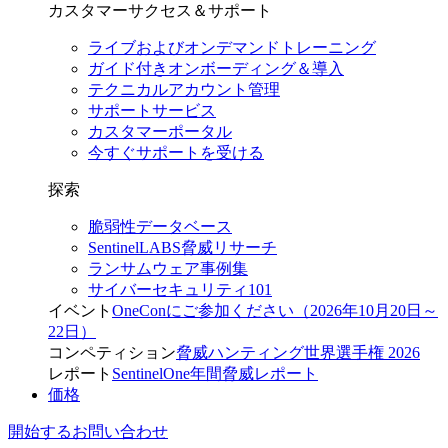
カスタマーサクセス＆サポート
ライブおよびオンデマンドトレーニング
ガイド付きオンボーディング＆導入
テクニカルアカウント管理
サポートサービス
カスタマーポータル
今すぐサポートを受ける
探索
脆弱性データベース
SentinelLABS脅威リサーチ
ランサムウェア事例集
サイバーセキュリティ101
イベント
OneConにご参加ください（2026年10月20日～
22日）
コンペティション
脅威ハンティング世界選手権 2026
レポート
SentinelOne年間脅威レポート
価格
開始する
お問い合わせ