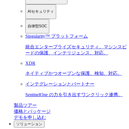
AIセキュリティ
自律型SOC
Singularity™ プラットフォーム
統合エンタープライズセキュリティ。マシンスピ
ードの保護、インテリジェンス、対応。
XDR
ネイティブかつオープンな保護、検知、対応。
インテグレーションとパートナー
SentinelOne の力を引き出すワンクリック連携。
製品ツアー
価格とパッケージ
デモを申し込む
ソリューション