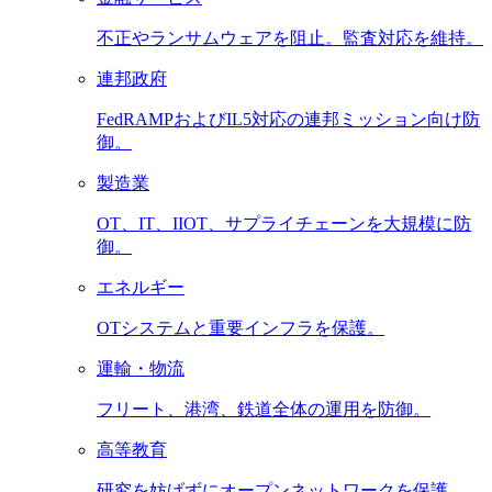
不正やランサムウェアを阻止。監査対応を維持。
連邦政府
FedRAMPおよびIL5対応の連邦ミッション向け防
御。
製造業
OT、IT、IIOT、サプライチェーンを大規模に防
御。
エネルギー
OTシステムと重要インフラを保護。
運輸・物流
フリート、港湾、鉄道全体の運用を防御。
高等教育
研究を妨げずにオープンネットワークを保護。