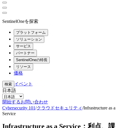
SentinelOneを探索
プラットフォーム
ソリューション
サービス
パートナー
SentinelOneの特長
リソース
価格
イベント
検索
日本語
開始する
お問い合わせ
Cybersecurity 101
/
クラウドセキュリティ
/
Infrastructure as a
Service
Infrastructure as a Service：利点、課