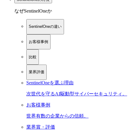
なぜSentinelOneか
SentinelOneの違い
お客様事例
比較
業界評価
SentinelOneを選ぶ理由
次世代を守るAI駆動型サイバーセキュリティ。
お客様事例
世界有数の企業からの信頼。
業界賞・評価