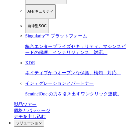
AIセキュリティ
自律型SOC
Singularity™ プラットフォーム
統合エンタープライズセキュリティ。マシンスピ
ードの保護、インテリジェンス、対応。
XDR
ネイティブかつオープンな保護、検知、対応。
インテグレーションとパートナー
SentinelOne の力を引き出すワンクリック連携。
製品ツアー
価格とパッケージ
デモを申し込む
ソリューション