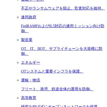
不正やランサムウェアを阻止。監査対応を維持。
連邦政府
FedRAMPおよびIL5対応の連邦ミッション向け防
御。
製造業
OT、IT、IIOT、サプライチェーンを大規模に防
御。
エネルギー
OTシステムと重要インフラを保護。
運輸・物流
フリート、港湾、鉄道全体の運用を防御。
高等教育
研究を妨げずにオープンネットワークを保護。