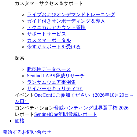
カスタマーサクセス＆サポート
ライブおよびオンデマンドトレーニング
ガイド付きオンボーディング＆導入
テクニカルアカウント管理
サポートサービス
カスタマーポータル
今すぐサポートを受ける
探索
脆弱性データベース
SentinelLABS脅威リサーチ
ランサムウェア事例集
サイバーセキュリティ101
イベント
OneConにご参加ください（2026年10月20日～
22日）
コンペティション
脅威ハンティング世界選手権 2026
レポート
SentinelOne年間脅威レポート
価格
開始する
お問い合わせ