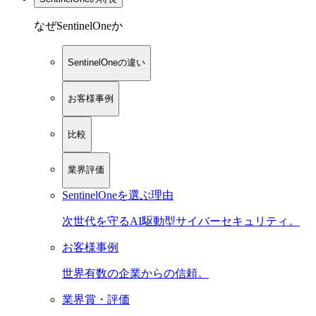
なぜSentinelOneか
SentinelOneの違い
お客様事例
比較
業界評価
SentinelOneを選ぶ理由
次世代を守るAI駆動型サイバーセキュリティ。
お客様事例
世界有数の企業からの信頼。
業界賞・評価