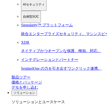
AIセキュリティ
自律型SOC
Singularity™ プラットフォーム
統合エンタープライズセキュリティ。マシンスピ
XDR
ネイティブかつオープンな保護、検知、対応。
インテグレーションとパートナー
SentinelOne の力を引き出すワンクリック連携。
製品ツアー
価格とパッケージ
デモを申し込む
ソリューション
ソリューションとユースケース