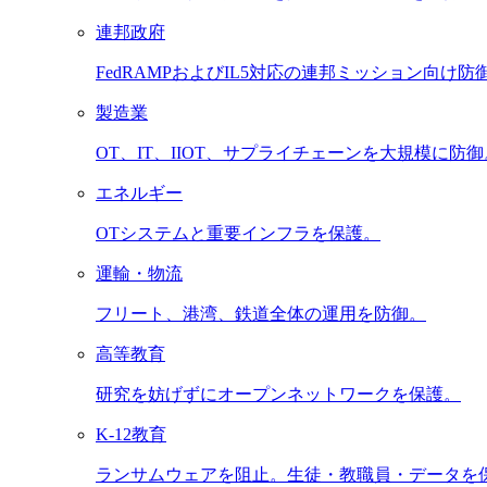
連邦政府
FedRAMPおよびIL5対応の連邦ミッション向け防
製造業
OT、IT、IIOT、サプライチェーンを大規模に防御
エネルギー
OTシステムと重要インフラを保護。
運輸・物流
フリート、港湾、鉄道全体の運用を防御。
高等教育
研究を妨げずにオープンネットワークを保護。
K-12教育
ランサムウェアを阻止。生徒・教職員・データを