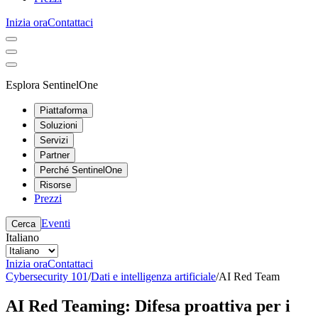
Inizia ora
Contattaci
Esplora SentinelOne
Piattaforma
Soluzioni
Servizi
Partner
Perché SentinelOne
Risorse
Prezzi
Eventi
Cerca
Italiano
Inizia ora
Contattaci
Cybersecurity 101
/
Dati e intelligenza artificiale
/
AI Red Team
AI Red Teaming: Difesa proattiva per i