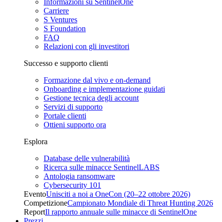
Informazioni su SentinelOne
Carriere
S Ventures
S Foundation
FAQ
Relazioni con gli investitori
Successo e supporto clienti
Formazione dal vivo e on-demand
Onboarding e implementazione guidati
Gestione tecnica degli account
Servizi di supporto
Portale clienti
Ottieni supporto ora
Esplora
Database delle vulnerabilità
Ricerca sulle minacce SentinelLABS
Antologia ransomware
Cybersecurity 101
Evento
Unisciti a noi a OneCon (20–22 ottobre 2026)
Competizione
Campionato Mondiale di Threat Hunting 2026
Report
Il rapporto annuale sulle minacce di SentinelOne
Prezzi