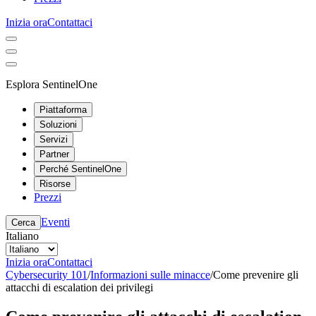
Inizia ora
Contattaci
Esplora SentinelOne
Piattaforma
Soluzioni
Servizi
Partner
Perché SentinelOne
Risorse
Prezzi
Eventi
Cerca
Italiano
Inizia ora
Contattaci
Cybersecurity 101
/
Informazioni sulle minacce
/
Come prevenire gli
attacchi di escalation dei privilegi