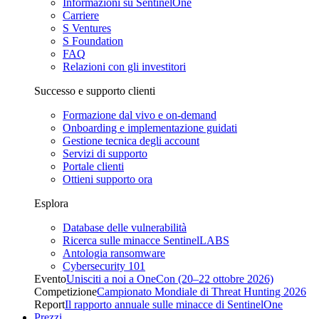
Informazioni su SentinelOne
Carriere
S Ventures
S Foundation
FAQ
Relazioni con gli investitori
Successo e supporto clienti
Formazione dal vivo e on-demand
Onboarding e implementazione guidati
Gestione tecnica degli account
Servizi di supporto
Portale clienti
Ottieni supporto ora
Esplora
Database delle vulnerabilità
Ricerca sulle minacce SentinelLABS
Antologia ransomware
Cybersecurity 101
Evento
Unisciti a noi a OneCon (20–22 ottobre 2026)
Competizione
Campionato Mondiale di Threat Hunting 2026
Report
Il rapporto annuale sulle minacce di SentinelOne
Prezzi