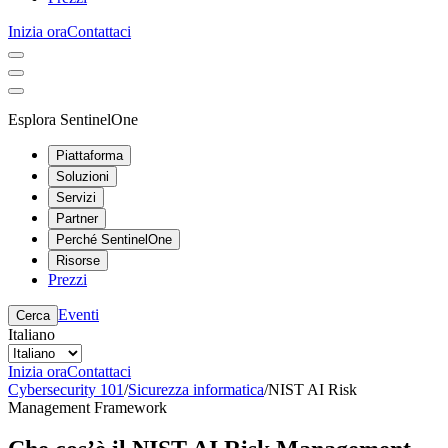
Inizia ora
Contattaci
Esplora SentinelOne
Piattaforma
Soluzioni
Servizi
Partner
Perché SentinelOne
Risorse
Prezzi
Eventi
Cerca
Italiano
Inizia ora
Contattaci
Cybersecurity 101
/
Sicurezza informatica
/
NIST AI Risk
Management Framework