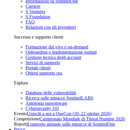
Informazioni su SentinelOne
Carriere
S Ventures
S Foundation
FAQ
Relazioni con gli investitori
Successo e supporto clienti
Formazione dal vivo e on-demand
Onboarding e implementazione guidati
Gestione tecnica degli account
Servizi di supporto
Portale clienti
Ottieni supporto ora
Esplora
Database delle vulnerabilità
Ricerca sulle minacce SentinelLABS
Antologia ransomware
Cybersecurity 101
Evento
Unisciti a noi a OneCon (20–22 ottobre 2026)
Competizione
Campionato Mondiale di Threat Hunting 2026
Report
Il rapporto annuale sulle minacce di SentinelOne
Prezzi