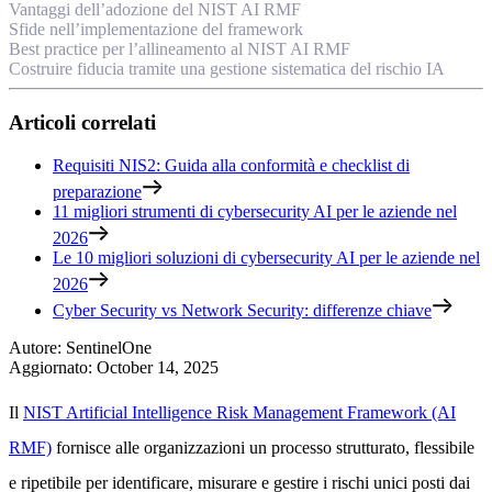
Vantaggi dell’adozione del NIST AI RMF
Sfide nell’implementazione del framework
Best practice per l’allineamento al NIST AI RMF
Costruire fiducia tramite una gestione sistematica del rischio IA
Articoli correlati
Requisiti NIS2: Guida alla conformità e checklist di
preparazione
11 migliori strumenti di cybersecurity AI per le aziende nel
2026
Le 10 migliori soluzioni di cybersecurity AI per le aziende nel
2026
Cyber Security vs Network Security: differenze chiave
Autore
:
SentinelOne
Aggiornato
:
October 14, 2025
Il
NIST Artificial Intelligence Risk Management Framework (AI
RMF)
fornisce alle organizzazioni un processo strutturato, flessibile
e ripetibile per identificare, misurare e gestire i rischi unici posti dai