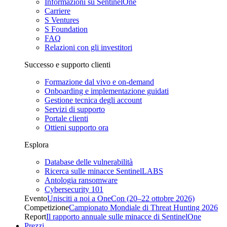
Informazioni su SentinelOne
Carriere
S Ventures
S Foundation
FAQ
Relazioni con gli investitori
Successo e supporto clienti
Formazione dal vivo e on-demand
Onboarding e implementazione guidati
Gestione tecnica degli account
Servizi di supporto
Portale clienti
Ottieni supporto ora
Esplora
Database delle vulnerabilità
Ricerca sulle minacce SentinelLABS
Antologia ransomware
Cybersecurity 101
Evento
Unisciti a noi a OneCon (20–22 ottobre 2026)
Competizione
Campionato Mondiale di Threat Hunting 2026
Report
Il rapporto annuale sulle minacce di SentinelOne
Prezzi