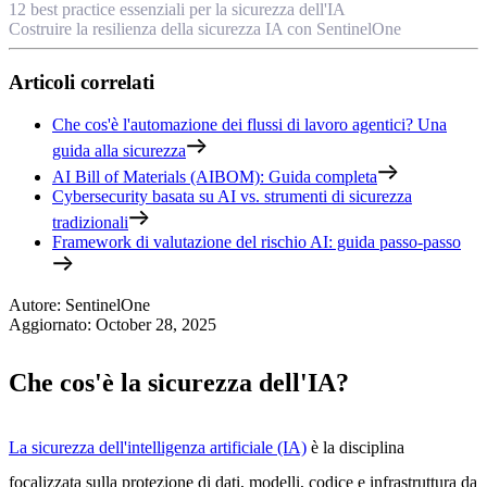
12 best practice essenziali per la sicurezza dell'IA
Costruire la resilienza della sicurezza IA con SentinelOne
Articoli correlati
Che cos'è l'automazione dei flussi di lavoro agentici? Una
guida alla sicurezza
AI Bill of Materials (AIBOM): Guida completa
Cybersecurity basata su AI vs. strumenti di sicurezza
tradizionali
Framework di valutazione del rischio AI: guida passo-passo
Autore
:
SentinelOne
Aggiornato
:
October 28, 2025
Che cos'è la sicurezza dell'IA?
La sicurezza dell'intelligenza artificiale (IA)
è la disciplina
focalizzata sulla protezione di dati, modelli, codice e infrastruttura da