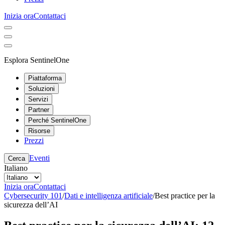
Inizia ora
Contattaci
Esplora SentinelOne
Piattaforma
Soluzioni
Servizi
Partner
Perché SentinelOne
Risorse
Prezzi
Eventi
Cerca
Italiano
Inizia ora
Contattaci
Cybersecurity 101
/
Dati e intelligenza artificiale
/
Best practice per la
sicurezza dell’AI