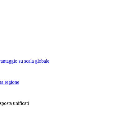
vantaggio su scala globale
tua regione
sposta unificati