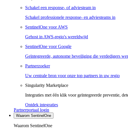
Schakel een response- of adviesteam in
Schakel professionele response- en adviesteams in
SentinelOne voor AWS
Gehost in AWS-regio's wereldwijd
SentinelOne voor Google
Geïntegreerde, autonome beveiliging die verdedigers we
Partnerzoeker
Uw centrale bron voor onze top partners in uw regio
Singularity Marketplace
Integraties met één klik voor geïntegreerde preventie, det
Ontdek integraties
Partnerportaal login
Waarom SentinelOne
Waarom SentinelOne