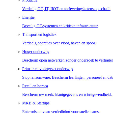
Productie
Verdedig OT, IT, IIOT en toeleveringsketens op schaal.
Energie
Beveilig OT-systemen en kritieke infrastructuur.
Transport en logistiek
Verdedig operaties over vloot, haven en spoor.
Hoger onderwijs
Bescherm open netwerken zonder onderzoek te vertrage
Primair en voortgezet onderwijs
Stop ransomware. Bescherm leerlingen, personeel en dat
Retail en horeca
Bescherm uw merk, klantgegevens en winstgevendheid.
MKB & Startups
Enterprise-niveau verdediging voor snelle teams.