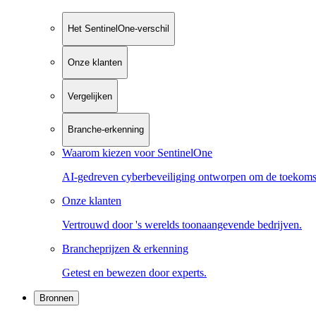
Het SentinelOne-verschil
Onze klanten
Vergelijken
Branche-erkenning
Waarom kiezen voor SentinelOne
AI-gedreven cyberbeveiliging ontworpen om de toekoms
Onze klanten
Vertrouwd door 's werelds toonaangevende bedrijven.
Brancheprijzen & erkenning
Getest en bewezen door experts.
Bronnen