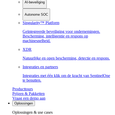
AI-beveiliging
Autonome SOC
Singularity™ Platform
Geïntegreerde beveiliging voor ondernemingen.
Bescherming, intelligentie en respons op
machinesnelheid.
XDR
Natuurlijke en open bescherming, detectie en respons.
Integraties en partners
Integraties met één klik om de kracht van SentinelOne
te benutten.
Producttours
Prijzen & Pakketten
Vraag een demo aan
Oplossingen
Oplossingen & use cases