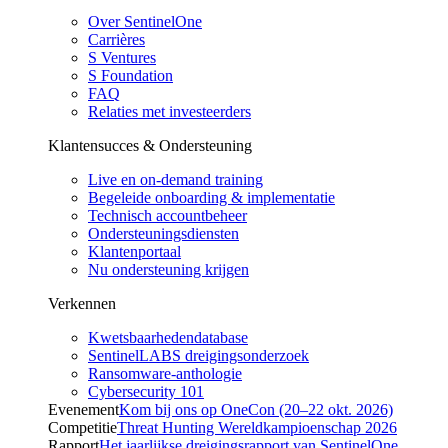
Over SentinelOne
Carrières
S Ventures
S Foundation
FAQ
Relaties met investeerders
Klantensucces & Ondersteuning
Live en on-demand training
Begeleide onboarding & implementatie
Technisch accountbeheer
Ondersteuningsdiensten
Klantenportaal
Nu ondersteuning krijgen
Verkennen
Kwetsbaarhedendatabase
SentinelLABS dreigingsonderzoek
Ransomware-anthologie
Cybersecurity 101
Evenement
Kom bij ons op OneCon (20–22 okt. 2026)
Competitie
Threat Hunting Wereldkampioenschap 2026
Rapport
Het jaarlijkse dreigingsrapport van SentinelOne