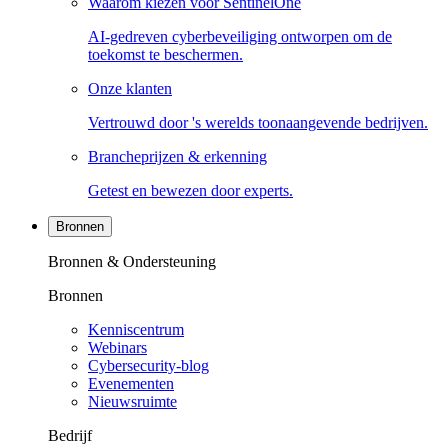
Waarom kiezen voor SentinelOne
AI-gedreven cyberbeveiliging ontworpen om de
toekomst te beschermen.
Onze klanten
Vertrouwd door 's werelds toonaangevende bedrijven.
Brancheprijzen & erkenning
Getest en bewezen door experts.
Bronnen
Bronnen & Ondersteuning
Bronnen
Kenniscentrum
Webinars
Cybersecurity-blog
Evenementen
Nieuwsruimte
Bedrijf