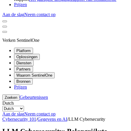
Prijzen
Aan de slag
Neem contact op
Verken SentinelOne
Platform
Oplossingen
Diensten
Partners
Waarom SentinelOne
Bronnen
Prijzen
Gebeurtenissen
Zoeken
Dutch
Aan de slag
Neem contact op
Cybersecurity 101
/
Gegevens en AI
/
LLM Cybersecurity