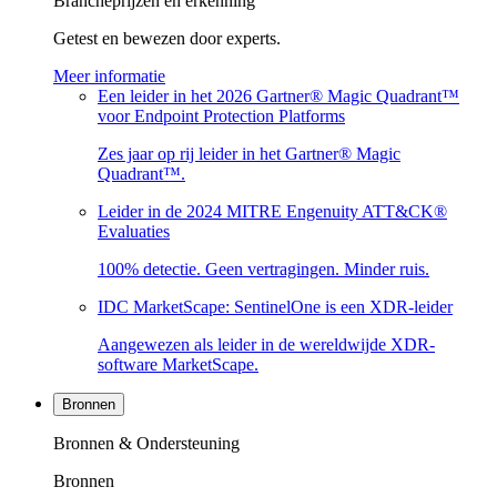
Brancheprijzen en erkenning
Getest en bewezen door experts.
Meer informatie
Een leider in het 2026 Gartner® Magic Quadrant™
voor Endpoint Protection Platforms
Zes jaar op rij leider in het Gartner® Magic
Quadrant™.
Leider in de 2024 MITRE Engenuity ATT&CK®
Evaluaties
100% detectie. Geen vertragingen. Minder ruis.
IDC MarketScape: SentinelOne is een XDR-leider
Aangewezen als leider in de wereldwijde XDR-
software MarketScape.
Bronnen
Bronnen & Ondersteuning
Bronnen