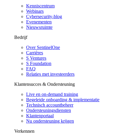
Kenniscentrum
Webinars
Cybersecurity-blog
Evenementen
Nieuwsruimte
Bedrijf
Over SentinelOne
Carrières
S Ventures
S Foundation
FAQ
Relaties met investeerders
Klantensucces & Ondersteuning
Live en on-demand training
Begeleide onboarding & implementatie
Technisch accountbeheer
Ondersteuningsdiensten
Klantenportaal
Nu ondersteuning krijgen
Verkennen