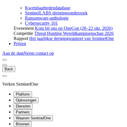
Kwetsbaarhedendatabase
SentinelLABS dreigingsonderzoek
Ransomware-anthologie
Cybersecurity 101
Evenement
Kom bij ons op OneCon (20–22 okt. 2026)
Competitie
Threat Hunting Wereldkampioenschap 2026
Rapport
Het jaarlijkse dreigingsrapport van SentinelOne
Prijzen
Aan de slag
Neem contact op
Back
Verken SentinelOne
Platform
Oplossingen
Diensten
Partners
Waarom SentinelOne
Bronnen