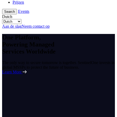
Prijzen
Events
Search
Dutch
Aan de slag
Neem contact op
One Platform,
Powering Managed
Services Worldwide
The only way to secure tomorrow is together. SentinelOne invests in
global MSSPs to protect the future of business.
Learn More