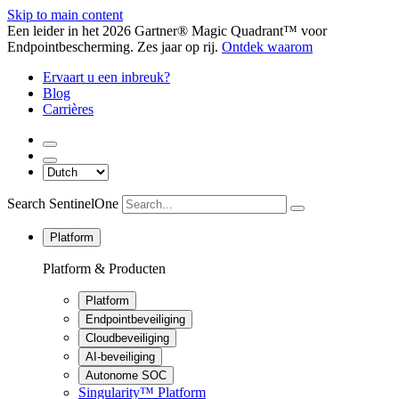
Skip to main content
Een leider in het 2026 Gartner® Magic Quadrant™ voor
Endpointbescherming. Zes jaar op rij.
Ontdek waarom
Ervaart u een inbreuk?
Blog
Carrières
Search SentinelOne
Platform
Platform & Producten
Platform
Endpointbeveiliging
Cloudbeveiliging
AI-beveiliging
Autonome SOC
Singularity™ Platform