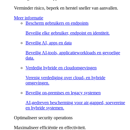
Verminder risico, beperk en herstel sneller van aanvallen.
Meer informatie
Bescherm gebruikers en endpoints
Beveilig elke gebruiker, endpoint en identiteit.
Beveilig AI, apps en data
Beveilig AI-tools, applicatieworkloads en gevoelige
data.
Verdedig hybride en cloudomgevingen
Verenig verdediging over cloud- en hybride
omgevingen.
Beveilig on-premises en legacy systemen
AI-gedreven bescherming voor air-gapped, soevereine
en hybride systemen.
Optimaliseer security operations
Maximaliseer efficiëntie en effectiviteit.