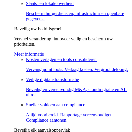
Staats- en lokale overheid
Bescherm burgerdiensten, infrastructuur en openbare
gegevens.
Beveilig uw bedrijfs­groei
Versnel verandering, innoveer veilig en bescherm uw
prioriteiten.
Meer informatie
Kosten verlagen en tools consolideren
Vervang point tools. Verlaag kosten. Vergroot dekking.
Veilige digitale transformatie
Beveilig en vereenvoudig M&A, cloudmigratie en AI-
uitrol.
Sneller voldoen aan compliance
Altijd voorbereid. Rapportage vereenvoudigen.
Compliance aantonen.
Beveilig elk aanvalsoppervlak