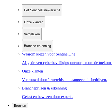
Het SentinelOne-verschil
Onze klanten
Vergelijken
Branche-erkenning
Waarom kiezen voor SentinelOne
AI-gedreven cyberbeveiliging ontworpen om de toekoms
Onze klanten
Vertrouwd door 's werelds toonaangevende bedrijven.
Brancheprijzen & erkenning
Getest en bewezen door experts.
Bronnen