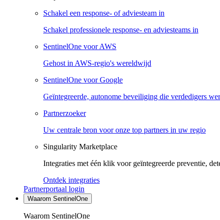
Schakel een response- of adviesteam in
Schakel professionele response- en adviesteams in
SentinelOne voor AWS
Gehost in AWS-regio's wereldwijd
SentinelOne voor Google
Geïntegreerde, autonome beveiliging die verdedigers we
Partnerzoeker
Uw centrale bron voor onze top partners in uw regio
Singularity Marketplace
Integraties met één klik voor geïntegreerde preventie, det
Ontdek integraties
Partnerportaal login
Waarom SentinelOne
Waarom SentinelOne