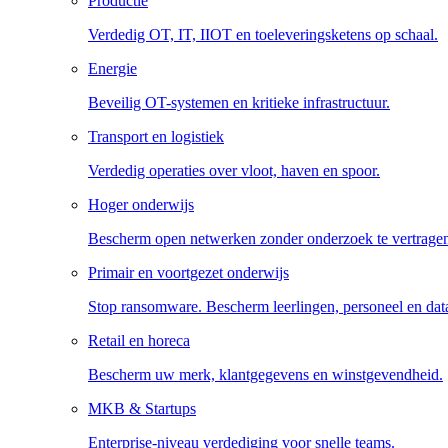
Productie
Verdedig OT, IT, IIOT en toeleveringsketens op schaal.
Energie
Beveilig OT-systemen en kritieke infrastructuur.
Transport en logistiek
Verdedig operaties over vloot, haven en spoor.
Hoger onderwijs
Bescherm open netwerken zonder onderzoek te vertrage
Primair en voortgezet onderwijs
Stop ransomware. Bescherm leerlingen, personeel en dat
Retail en horeca
Bescherm uw merk, klantgegevens en winstgevendheid.
MKB & Startups
Enterprise-niveau verdediging voor snelle teams.