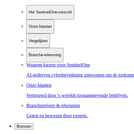
Het SentinelOne-verschil
Onze klanten
Vergelijken
Branche-erkenning
Waarom kiezen voor SentinelOne
AI-gedreven cyberbeveiliging ontworpen om de toekoms
Onze klanten
Vertrouwd door 's werelds toonaangevende bedrijven.
Brancheprijzen & erkenning
Getest en bewezen door experts.
Bronnen