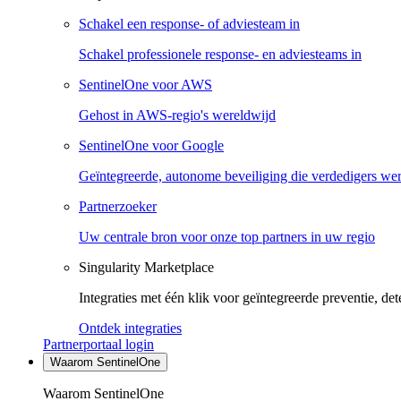
Schakel een response- of adviesteam in
Schakel professionele response- en adviesteams in
SentinelOne voor AWS
Gehost in AWS-regio's wereldwijd
SentinelOne voor Google
Geïntegreerde, autonome beveiliging die verdedigers we
Partnerzoeker
Uw centrale bron voor onze top partners in uw regio
Singularity Marketplace
Integraties met één klik voor geïntegreerde preventie, det
Ontdek integraties
Partnerportaal login
Waarom SentinelOne
Waarom SentinelOne