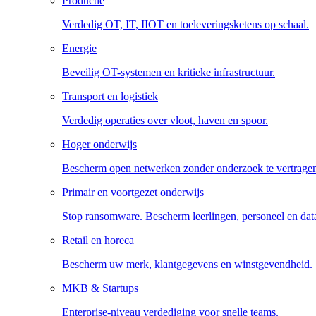
Productie
Verdedig OT, IT, IIOT en toeleveringsketens op schaal.
Energie
Beveilig OT-systemen en kritieke infrastructuur.
Transport en logistiek
Verdedig operaties over vloot, haven en spoor.
Hoger onderwijs
Bescherm open netwerken zonder onderzoek te vertrage
Primair en voortgezet onderwijs
Stop ransomware. Bescherm leerlingen, personeel en dat
Retail en horeca
Bescherm uw merk, klantgegevens en winstgevendheid.
MKB & Startups
Enterprise-niveau verdediging voor snelle teams.