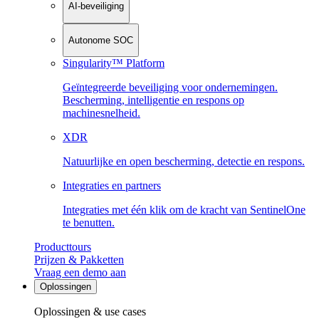
AI-beveiliging
Autonome SOC
Singularity™ Platform
Geïntegreerde beveiliging voor ondernemingen.
Bescherming, intelligentie en respons op
machinesnelheid.
XDR
Natuurlijke en open bescherming, detectie en respons.
Integraties en partners
Integraties met één klik om de kracht van SentinelOne
te benutten.
Producttours
Prijzen & Pakketten
Vraag een demo aan
Oplossingen
Oplossingen & use cases