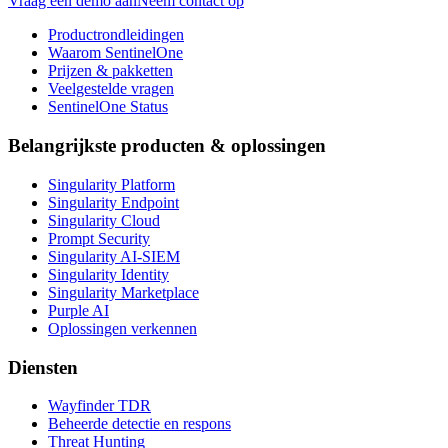
Vraag een demo aan
Neem contact op
Productrondleidingen
Waarom SentinelOne
Prijzen & pakketten
Veelgestelde vragen
SentinelOne Status
Belangrijkste producten & oplossingen
Singularity Platform
Singularity Endpoint
Singularity Cloud
Prompt Security
Singularity AI-SIEM
Singularity Identity
Singularity Marketplace
Purple AI
Oplossingen verkennen
Diensten
Wayfinder TDR
Beheerde detectie en respons
Threat Hunting