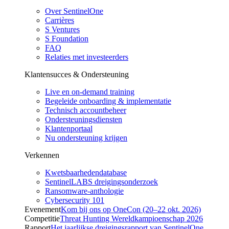
Over SentinelOne
Carrières
S Ventures
S Foundation
FAQ
Relaties met investeerders
Klantensucces & Ondersteuning
Live en on-demand training
Begeleide onboarding & implementatie
Technisch accountbeheer
Ondersteuningsdiensten
Klantenportaal
Nu ondersteuning krijgen
Verkennen
Kwetsbaarhedendatabase
SentinelLABS dreigingsonderzoek
Ransomware-anthologie
Cybersecurity 101
Evenement
Kom bij ons op OneCon (20–22 okt. 2026)
Competitie
Threat Hunting Wereldkampioenschap 2026
Rapport
Het jaarlijkse dreigingsrapport van SentinelOne