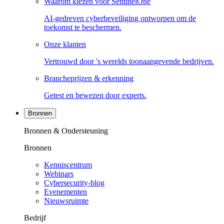
Waarom kiezen voor SentinelOne
AI-gedreven cyberbeveiliging ontworpen om de
toekomst te beschermen.
Onze klanten
Vertrouwd door 's werelds toonaangevende bedrijven.
Brancheprijzen & erkenning
Getest en bewezen door experts.
Bronnen
Bronnen & Ondersteuning
Bronnen
Kenniscentrum
Webinars
Cybersecurity-blog
Evenementen
Nieuwsruimte
Bedrijf