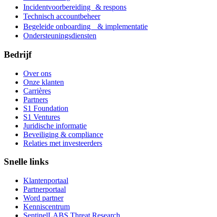
Incidentvoorbereiding & respons
Technisch accountbeheer
Begeleide onboarding & implementatie
Ondersteuningsdiensten
Bedrijf
Over ons
Onze klanten
Carrières
Partners
S1 Foundation
S1 Ventures
Juridische informatie
Beveiliging & compliance
Relaties met investeerders
Snelle links
Klantenportaal
Partnerportaal
Word partner
Kenniscentrum
SentinelLABS Threat Research