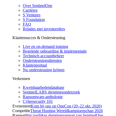
Over SentinelOne
Carrières
S Ventures
S Foundation
FAQ
Relaties met investeerders
Klantensucces & Ondersteuning
Live en on-demand training
Begeleide onboarding & implementatie
Technisch accountbeheer
Ondersteuningsdiensten
Klantenportaal
Nu ondersteuning krijgen
Verkennen
Kwetsbaarhedendatabase
SentinelLABS dreigingsonderzoek
Ransomware-anthologie
Cybersecurity 101
Evenement
Kom bij ons op OneCon (20–22 okt. 2026)
Competitie
Threat Hunting Wereldkampioenschap 2026
Rapport
Het jaarlijkse dreigingsrapport van SentinelOne