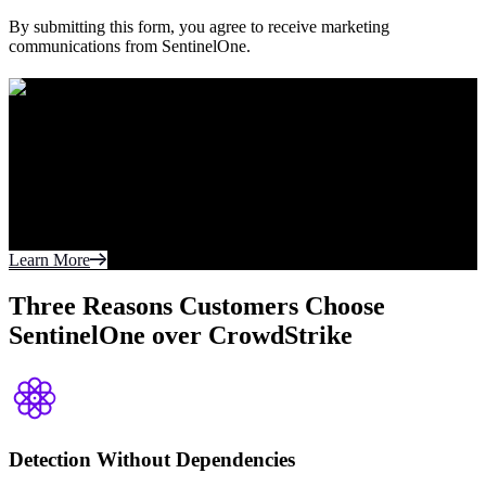
By submitting this form, you agree to receive marketing
communications from SentinelOne.
A Leader.
Six Years Running.
For the sixth year in a row, SentinelOne has been
named a Leader in the 2026 Gartner® Magic
Quadrant™ for Endpoint Protection Platforms.
Learn More
Three Reasons Customers Choose
SentinelOne over CrowdStrike
Detection Without Dependencies