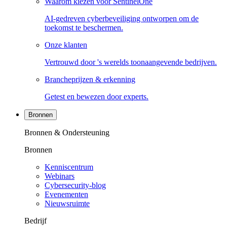
Waarom kiezen voor SentinelOne
AI-gedreven cyberbeveiliging ontworpen om de
toekomst te beschermen.
Onze klanten
Vertrouwd door 's werelds toonaangevende bedrijven.
Brancheprijzen & erkenning
Getest en bewezen door experts.
Bronnen
Bronnen & Ondersteuning
Bronnen
Kenniscentrum
Webinars
Cybersecurity-blog
Evenementen
Nieuwsruimte
Bedrijf