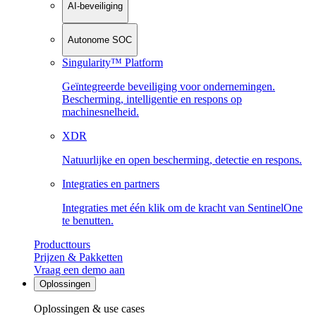
AI-beveiliging
Autonome SOC
Singularity™ Platform
Geïntegreerde beveiliging voor ondernemingen.
Bescherming, intelligentie en respons op
machinesnelheid.
XDR
Natuurlijke en open bescherming, detectie en respons.
Integraties en partners
Integraties met één klik om de kracht van SentinelOne
te benutten.
Producttours
Prijzen & Pakketten
Vraag een demo aan
Oplossingen
Oplossingen & use cases