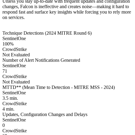
Unless you stay up-to-date with frequent updates and configuration
changes, Falcon is ineffective and creates noise—making it hard to
respond fast and surface key insights while forcing you to rely more
on services.
Technique Detections (2024 MITRE Round 6)
SentinelOne
100%
CrowdStrike
Not Evaluated
Number of Alert Notifications Generated
SentinelOne
71
CrowdStrike
Not Evaluated
MTTD** (Mean Time to Detection - MITRE MSS - 2024)
SentinelOne
3.5 min.
CrowdStrike
4 min.
Updates, Configuration Changes and Delays
SentinelOne
0
CrowdStrike