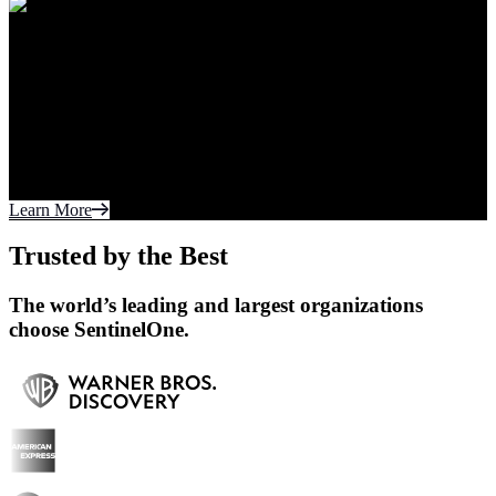
100% Detections.
Zero Delays.
Five Years in a Row.
SentinelOne has once again proven its industry-
leading capabilities in the 2024 MITRE ATT&CK®
Evaluations: Enterprise.
Learn More
Trusted by the Best
The world’s leading and largest organizations
choose SentinelOne.