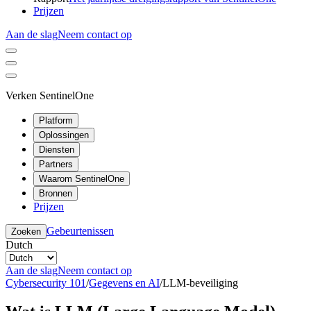
Prijzen
Aan de slag
Neem contact op
Verken SentinelOne
Platform
Oplossingen
Diensten
Partners
Waarom SentinelOne
Bronnen
Prijzen
Gebeurtenissen
Zoeken
Dutch
Aan de slag
Neem contact op
Cybersecurity 101
/
Gegevens en AI
/
LLM-beveiliging