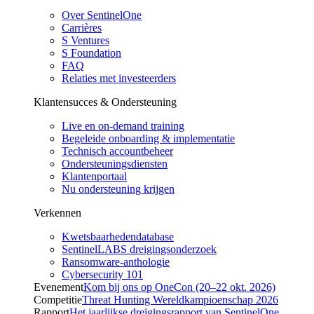
Over SentinelOne
Carrières
S Ventures
S Foundation
FAQ
Relaties met investeerders
Klantensucces & Ondersteuning
Live en on-demand training
Begeleide onboarding & implementatie
Technisch accountbeheer
Ondersteuningsdiensten
Klantenportaal
Nu ondersteuning krijgen
Verkennen
Kwetsbaarhedendatabase
SentinelLABS dreigingsonderzoek
Ransomware-anthologie
Cybersecurity 101
Evenement
Kom bij ons op OneCon (20–22 okt. 2026)
Competitie
Threat Hunting Wereldkampioenschap 2026
Rapport
Het jaarlijkse dreigingsrapport van SentinelOne