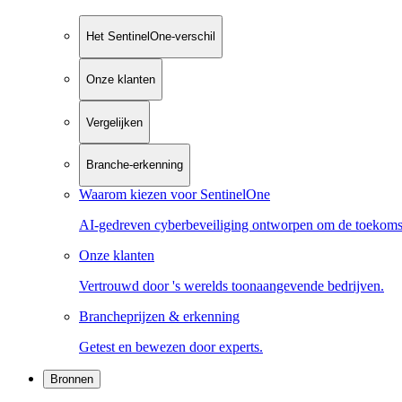
Het SentinelOne-verschil
Onze klanten
Vergelijken
Branche-erkenning
Waarom kiezen voor SentinelOne
AI-gedreven cyberbeveiliging ontworpen om de toekoms
Onze klanten
Vertrouwd door 's werelds toonaangevende bedrijven.
Brancheprijzen & erkenning
Getest en bewezen door experts.
Bronnen