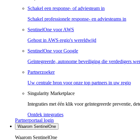
Schakel een response- of adviesteam in
Schakel professionele response- en adviesteams in
SentinelOne voor AWS
Gehost in AWS-regio's wereldwijd
SentinelOne voor Google
Geïntegreerde, autonome beveiliging die verdedigers we
Partnerzoeker
Uw centrale bron voor onze top partners in uw regio
Singularity Marketplace
Integraties met één klik voor geïntegreerde preventie, det
Ontdek integraties
Partnerportaal login
Waarom SentinelOne
Waarom SentinelOne