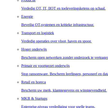
Productie
Verdedig OT, IT, IIOT en toeleveringsketens op schaal.
Energie
Beveilig OT-systemen en kritieke infrastructuur.
Transport en logistiek
Verdedig operaties over vloot, haven en spoor.
Hoger onderwijs
Bescherm open netwerken zonder onderzoek te vertrage
Primair en voortgezet onderwijs
Stop ransomware. Bescherm leerlingen, personeel en dat
Retail en horeca
Bescherm uw merk, klantgegevens en winstgevendheid.
MKB & Startups
Enterprise-niveau verdediging voor snelle teams.