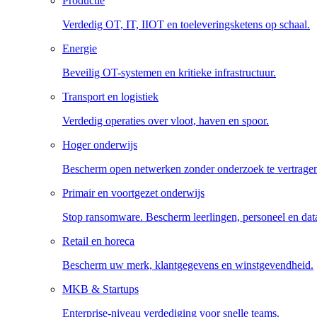
Productie
Verdedig OT, IT, IIOT en toeleveringsketens op schaal.
Energie
Beveilig OT-systemen en kritieke infrastructuur.
Transport en logistiek
Verdedig operaties over vloot, haven en spoor.
Hoger onderwijs
Bescherm open netwerken zonder onderzoek te vertrage
Primair en voortgezet onderwijs
Stop ransomware. Bescherm leerlingen, personeel en dat
Retail en horeca
Bescherm uw merk, klantgegevens en winstgevendheid.
MKB & Startups
Enterprise-niveau verdediging voor snelle teams.