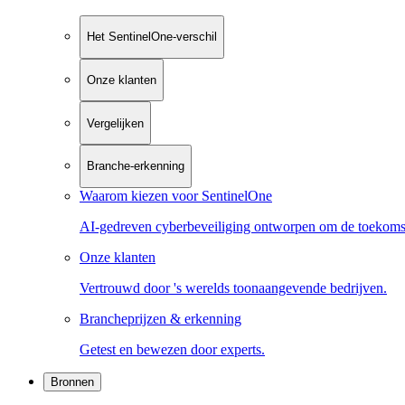
Het SentinelOne-verschil
Onze klanten
Vergelijken
Branche-erkenning
Waarom kiezen voor SentinelOne
AI-gedreven cyberbeveiliging ontworpen om de toekoms
Onze klanten
Vertrouwd door 's werelds toonaangevende bedrijven.
Brancheprijzen & erkenning
Getest en bewezen door experts.
Bronnen