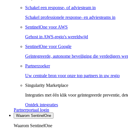
Schakel een response- of adviesteam in
Schakel professionele response- en adviesteams in
SentinelOne voor AWS
Gehost in AWS-regio's wereldwijd
SentinelOne voor Google
Geïntegreerde, autonome beveiliging die verdedigers we
Partnerzoeker
Uw centrale bron voor onze top partners in uw regio
Singularity Marketplace
Integraties met één klik voor geïntegreerde preventie, det
Ontdek integraties
Partnerportaal login
Waarom SentinelOne
Waarom SentinelOne