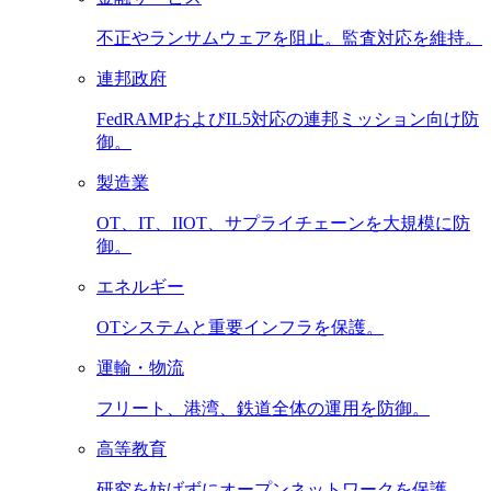
不正やランサムウェアを阻止。監査対応を維持。
連邦政府
FedRAMPおよびIL5対応の連邦ミッション向け防
御。
製造業
OT、IT、IIOT、サプライチェーンを大規模に防
御。
エネルギー
OTシステムと重要インフラを保護。
運輸・物流
フリート、港湾、鉄道全体の運用を防御。
高等教育
研究を妨げずにオープンネットワークを保護。