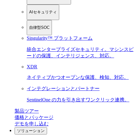
AIセキュリティ
自律型SOC
Singularity™ プラットフォーム
統合エンタープライズセキュリティ。マシンスピ
ードの保護、インテリジェンス、対応。
XDR
ネイティブかつオープンな保護、検知、対応。
インテグレーションとパートナー
SentinelOne の力を引き出すワンクリック連携。
製品ツアー
価格とパッケージ
デモを申し込む
ソリューション