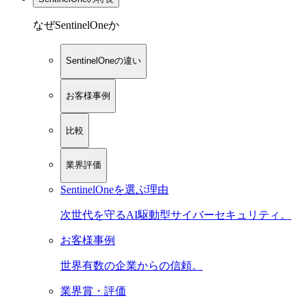
なぜSentinelOneか
SentinelOneの違い
お客様事例
比較
業界評価
SentinelOneを選ぶ理由
次世代を守るAI駆動型サイバーセキュリティ。
お客様事例
世界有数の企業からの信頼。
業界賞・評価