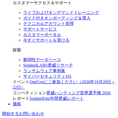
カスタマーサクセス＆サポート
ライブおよびオンデマンドトレーニング
ガイド付きオンボーディング＆導入
テクニカルアカウント管理
サポートサービス
カスタマーポータル
今すぐサポートを受ける
探索
脆弱性データベース
SentinelLABS脅威リサーチ
ランサムウェア事例集
サイバーセキュリティ101
イベント
OneConにご参加ください（2026年10月20日～
22日）
コンペティション
脅威ハンティング世界選手権 2026
レポート
SentinelOne年間脅威レポート
価格
開始する
お問い合わせ