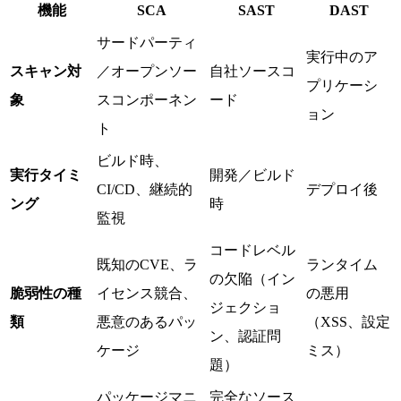
機能
SCA
SAST
DAST
サードパーティ
実行中のア
スキャン対
／オープンソー
自社ソースコ
プリケーシ
象
スコンポーネン
ード
ョン
ト
ビルド時、
実行タイミ
開発／ビルド
CI/CD、継続的
デプロイ後
ング
時
監視
コードレベル
既知のCVE、ラ
ランタイム
の欠陥（イン
脆弱性の種
イセンス競合、
の悪用
ジェクショ
類
悪意のあるパッ
（XSS、設定
ン、認証問
ケージ
ミス）
題）
パッケージマニ
完全なソース