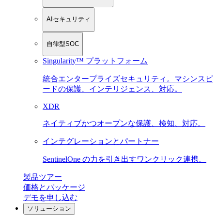
AIセキュリティ
自律型SOC
Singularity™ プラットフォーム
統合エンタープライズセキュリティ。マシンスピ
ードの保護、インテリジェンス、対応。
XDR
ネイティブかつオープンな保護、検知、対応。
インテグレーションとパートナー
SentinelOne の力を引き出すワンクリック連携。
製品ツアー
価格とパッケージ
デモを申し込む
ソリューション