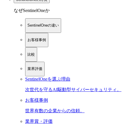
なぜSentinelOneか
SentinelOneの違い
お客様事例
比較
業界評価
SentinelOneを選ぶ理由
次世代を守るAI駆動型サイバーセキュリティ。
お客様事例
世界有数の企業からの信頼。
業界賞・評価