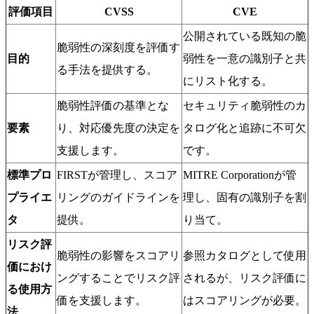
評価項目
CVSS
CVE
公開されている既知の脆
脆弱性の深刻度を評価す
目的
弱性を一意の識別子と共
る手法を提供する。
にリスト化する。
脆弱性評価の基準とな
セキュリティ脆弱性のカ
要素
り、対応優先度の決定を
タログ化と追跡に不可欠
支援します。
です。
標準プロ
FIRSTが管理し、スコア
MITRE Corporationが管
プライエ
リングのガイドラインを
理し、固有の識別子を割
タ
提供。
り当て。
リスク評
脆弱性の影響をスコアリ
参照カタログとして使用
価におけ
ングすることでリスク評
されるが、リスク評価に
る使用方
価を支援します。
はスコアリングが必要。
法