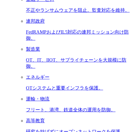
不正やランサムウェアを阻止。監査対応を維持。
連邦政府
FedRAMPおよびIL5対応の連邦ミッション向け防
御。
製造業
OT、IT、IIOT、サプライチェーンを大規模に防
御。
エネルギー
OTシステムと重要インフラを保護。
運輸・物流
フリート、港湾、鉄道全体の運用を防御。
高等教育
研究を妨げずにオープンネットワークを保護。