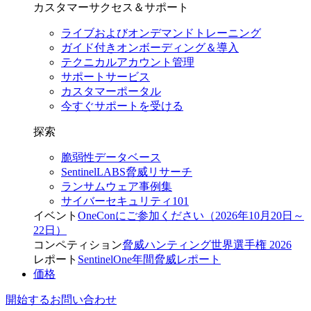
カスタマーサクセス＆サポート
ライブおよびオンデマンドトレーニング
ガイド付きオンボーディング＆導入
テクニカルアカウント管理
サポートサービス
カスタマーポータル
今すぐサポートを受ける
探索
脆弱性データベース
SentinelLABS脅威リサーチ
ランサムウェア事例集
サイバーセキュリティ101
イベント
OneConにご参加ください（2026年10月20日～
22日）
コンペティション
脅威ハンティング世界選手権 2026
レポート
SentinelOne年間脅威レポート
価格
開始する
お問い合わせ