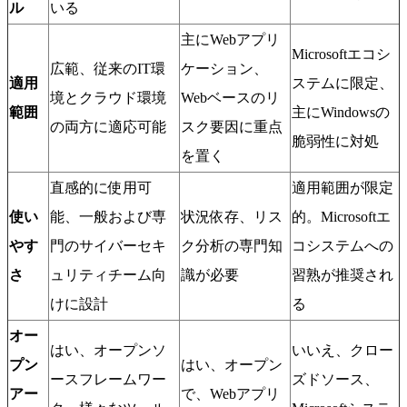
ル
いる
主にWebアプリ
Microsoftエコシ
広範、従来のIT環
ケーション、
適用
ステムに限定、
境とクラウド環境
Webベースのリ
範囲
主にWindowsの
の両方に適応可能
スク要因に重点
脆弱性に対処
を置く
直感的に使用可
適用範囲が限定
使い
能、一般および専
状況依存、リス
的。Microsoftエ
やす
門のサイバーセキ
ク分析の専門知
コシステムへの
さ
ュリティチーム向
識が必要
習熟が推奨され
けに設計
る
オー
はい、オープンソ
いいえ、クロー
プン
はい、オープン
ースフレームワー
ズドソース、
アー
で、Webアプリ