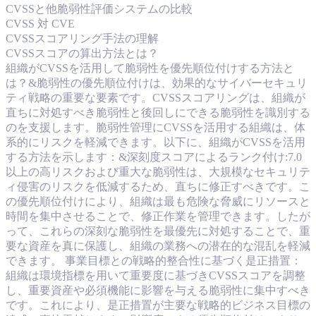
CVSSと他脆弱性評価システムの比較
CVSS 対 CVE
CVSSスコアリング手法の理解
CVSSスコアの算出方法とは？
組織がCVSSを活用して脆弱性を優先順位付けする方法と
は？&脆弱性の優先順位付けは、効果的なサイバーセキュリ
ティ戦略の重要な要素です。CVSSスコアリングは、組織が
直ちに対処すべき脆弱性と後回しにできる脆弱性を識別する
のを支援します。脆弱性管理にCVSSを活用する組織は、体
系的にリスクを軽減できます。以下に、組織がCVSSを活用
する方法を示します：&深刻度スコアによるランク付け:7.0
以上の高リスクおよび重大な脆弱性は、大規模なセキュリテ
ィ侵害のリスクを低減するため、直ちに修正すべきです。こ
の優先順位付けにより、組織は最も危険な脅威にリソースと
時間を集中させることで、修正作業を管理できます。したが
って、これらの深刻な脆弱性を最優先に対処することで、重
要な資産を真に保護し、組織の業務への潜在的な混乱を軽減
できます。 事業目標との戦略的整合性に基づく是正措置：
組織は環境指標を用いて重要度に基づきCVSSスコアを調整
し、重要資産や必須機能に影響を与える脆弱性に集中すべき
です。これにより、是正措置が主要な戦略的ビジネス目標の