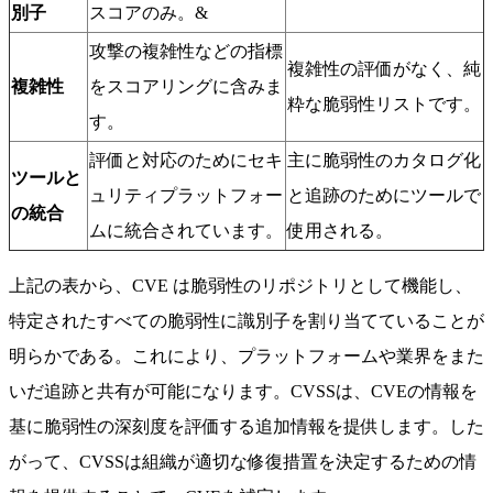
別子
スコアのみ。&
攻撃の複雑性などの指標
複雑性の評価がなく、純
複雑性
をスコアリングに含みま
粋な脆弱性リストです。
す。
評価と対応のためにセキ
主に脆弱性のカタログ化
ツールと
ュリティプラットフォー
と追跡のためにツールで
の統合
ムに統合されています。
使用される。
上記の表から、CVE は脆弱性のリポジトリとして機能し、
特定されたすべての脆弱性に識別子を割り当てていることが
明らかである。これにより、プラットフォームや業界をまた
いだ追跡と共有が可能になります。CVSSは、CVEの情報を
基に脆弱性の深刻度を評価する追加情報を提供します。した
がって、CVSSは組織が適切な修復措置を決定するための情