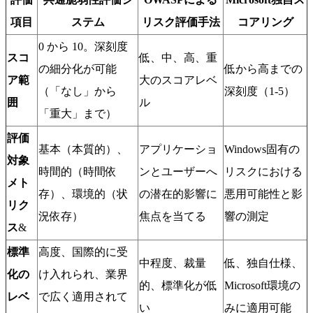
項目
ステム
リスク評価手法
コアリング
0 から 10。深刻度
スコ
低、中、高、重
の細分化が可能
低から高までの
ア範
大のスコアレベ
（「なし」から
深刻度（1-5）
囲
ル
「重大」まで）
評価
基本（本質的）、
アプリケーショ
Windows固有の
対象
時間的（時間依
ンとユーザーへ
リスクにおける
メト
存）、環境的（状
の潜在的影響に
悪用可能性と影
リク
況依存）
焦点を当てる
響の測定
ス
&
標準
高度、国際的に受
中程度、裁量
低、独自仕様、
化の
け入れられ、業界
的、標準化が低
Microsoft環境の
レベ
で広く適用されて
い
みに適用可能