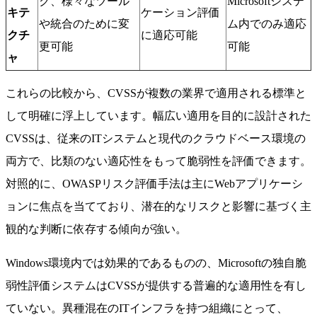
ク、様々なツール
Microsoftシステ
キテ
ケーション評価
や統合のために変
ム内でのみ適応
クチ
に適応可能
更可能
可能
ャ
これらの比較から、CVSSが複数の業界で適用される標準と
して明確に浮上しています。幅広い適用を目的に設計された
CVSSは、従来のITシステムと現代のクラウドベース環境の
両方で、比類のない適応性をもって脆弱性を評価できます。
対照的に、OWASPリスク評価手法は主にWebアプリケーシ
ョンに焦点を当てており、潜在的なリスクと影響に基づく主
観的な判断に依存する傾向が強い。
Windows環境内では効果的であるものの、Microsoftの独自脆
弱性評価システムはCVSSが提供する普遍的な適用性を有し
ていない。異種混在のITインフラを持つ組織にとって、