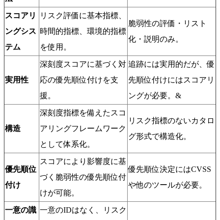
スコアリ
リスク評価に基本指標、
脆弱性の評価・リスト
ングシス
時間的指標、環境的指標
化・説明のみ。
テム
を使用。
深刻度スコアに基づく対
追跡には実用的だが、優
実用性
応の優先順位付けを支
先順位付けにはスコアリ
援。
ングが必要。&
深刻度指標を備えたスコ
リスク指標のないカタロ
構造
アリングフレームワーク
グ形式で構造化。
として体系化。
スコアにより影響度に基
優先順位
優先順位決定にはCVSS
づく脆弱性の優先順位付
付け
や他のツールが必要。
けが可能。
一意の識
一意のIDはなく、リスク