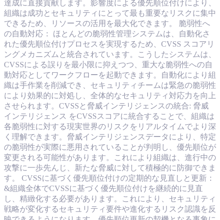
達成に直接貢献します。影響度による優先順位付けにより、
組織は成功とセキュリティにとって最も重要なリスクに集中
できるため、リソースの活用を最大化できます。 脆弱性へ
の自動対応： ほとんどの脆弱性管理システムは、自動化さ
れた優先順位付けプロセスを実現するため、CVSS スコアリ
ングメカニズムと統合されています。こうしたシステムは、
CVSSによる誤りを最小限に抑えつつ、重大な脆弱性への自
動対応としてワークフローを起動できます。自動化により組
織は手作業を削減でき、セキュリティチームは緊急の脆弱性
により効果的に対処し、全体的なセキュリティ対応力を向上
させられます。CVSSと脅威インテリジェンスの統合: 脅威
インテリジェンス をCVSSスコアに統合することで、組織は
各脆弱性に対する現実世界のリスクをリアルタイムでより深
く理解できます。脅威インテリジェンスデータにより、特定
の脆弱性が実際に悪用されていることが判明し、優先順位が
変更される可能性があります。これにより組織は、進行中の
攻撃に一歩先んじ、新たな脅威に対して積極的に防御できま
す。 CVSSに基づく優先順位付けの定期的な見直しと更新：
&組織全体でCVSSに基づく優先順位付けを継続的に見直
し、精緻化する必要があります。これにより、セキュリティ
戦略が変化するセキュリティ要件や進化するリスク認識を反
映できるようになります。優先順位更新の契機となる事象に