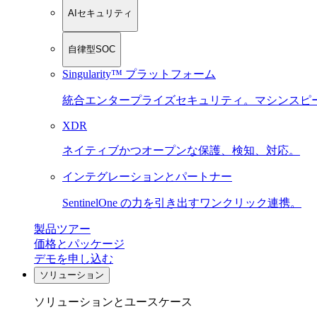
AIセキュリティ
自律型SOC
Singularity™ プラットフォーム
統合エンタープライズセキュリティ。マシンスピ
XDR
ネイティブかつオープンな保護、検知、対応。
インテグレーションとパートナー
SentinelOne の力を引き出すワンクリック連携。
製品ツアー
価格とパッケージ
デモを申し込む
ソリューション
ソリューションとユースケース