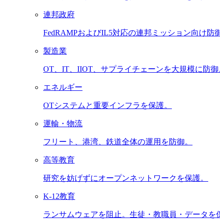
連邦政府
FedRAMPおよびIL5対応の連邦ミッション向け防
製造業
OT、IT、IIOT、サプライチェーンを大規模に防御
エネルギー
OTシステムと重要インフラを保護。
運輸・物流
フリート、港湾、鉄道全体の運用を防御。
高等教育
研究を妨げずにオープンネットワークを保護。
K-12教育
ランサムウェアを阻止。生徒・教職員・データを