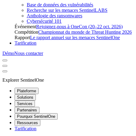
Base de données des vulnérabilités
Recherche sur les menaces SentinelLABS
Anthologie des ransomwares
Cybersécurité 101
Événement
Rejoignez-nous à OneCon (20–22 oct. 2026)
Compétition
Championnat du monde de Threat Hunting 2026
Rapport
Le rapport annuel sur les menaces SentinelOne
Tarification
Démo
Nous contacter
Explorer SentinelOne
Plateforme
Solutions
Services
Partenaires
Pourquoi SentinelOne
Ressources
Tarification