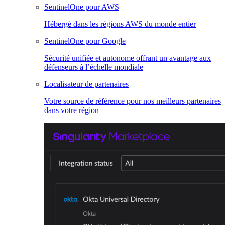
SentinelOne pour AWS
Hébergé dans les régions AWS du monde entier
SentinelOne pour Google
Sécurité unifiée et autonome offrant un avantage aux
défenseurs à l’échelle mondiale
Localisateur de partenaires
Votre source de référence pour nos meilleurs partenaires
dans votre région