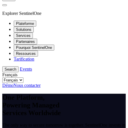
Explorer SentinelOne
Plateforme
Solutions
Services
Partenaires
Pourquoi SentinelOne
Ressources
Tarification
Events
Search
Français
Démo
Nous contacter
One Platform,
Powering Managed
Services Worldwide
The only way to secure tomorrow is together. SentinelOne invests in