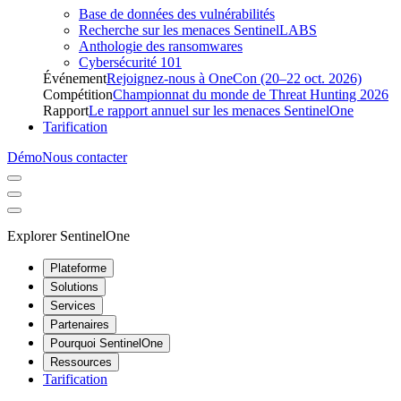
Base de données des vulnérabilités
Recherche sur les menaces SentinelLABS
Anthologie des ransomwares
Cybersécurité 101
Événement
Rejoignez-nous à OneCon (20–22 oct. 2026)
Compétition
Championnat du monde de Threat Hunting 2026
Rapport
Le rapport annuel sur les menaces SentinelOne
Tarification
Démo
Nous contacter
Explorer SentinelOne
Plateforme
Solutions
Services
Partenaires
Pourquoi SentinelOne
Ressources
Tarification