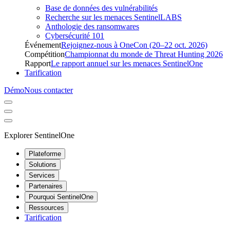
Base de données des vulnérabilités
Recherche sur les menaces SentinelLABS
Anthologie des ransomwares
Cybersécurité 101
Événement
Rejoignez-nous à OneCon (20–22 oct. 2026)
Compétition
Championnat du monde de Threat Hunting 2026
Rapport
Le rapport annuel sur les menaces SentinelOne
Tarification
Démo
Nous contacter
Explorer SentinelOne
Plateforme
Solutions
Services
Partenaires
Pourquoi SentinelOne
Ressources
Tarification