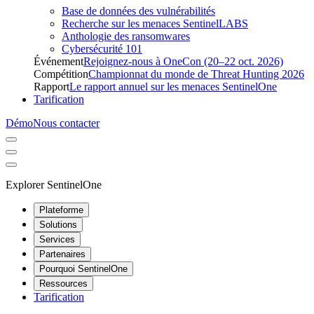
Base de données des vulnérabilités
Recherche sur les menaces SentinelLABS
Anthologie des ransomwares
Cybersécurité 101
Événement
Rejoignez-nous à OneCon (20–22 oct. 2026)
Compétition
Championnat du monde de Threat Hunting 2026
Rapport
Le rapport annuel sur les menaces SentinelOne
Tarification
Démo
Nous contacter
Explorer SentinelOne
Plateforme
Solutions
Services
Partenaires
Pourquoi SentinelOne
Ressources
Tarification