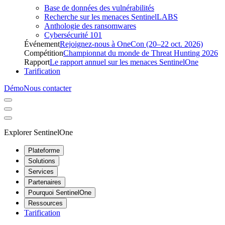
Base de données des vulnérabilités
Recherche sur les menaces SentinelLABS
Anthologie des ransomwares
Cybersécurité 101
Événement
Rejoignez-nous à OneCon (20–22 oct. 2026)
Compétition
Championnat du monde de Threat Hunting 2026
Rapport
Le rapport annuel sur les menaces SentinelOne
Tarification
Démo
Nous contacter
Explorer SentinelOne
Plateforme
Solutions
Services
Partenaires
Pourquoi SentinelOne
Ressources
Tarification