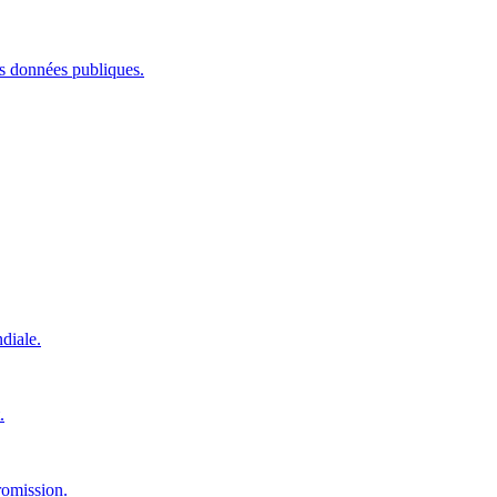
les données publiques.
diale.
.
romission.