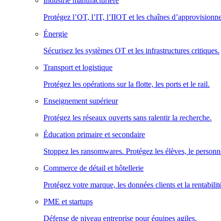
Industrie manufacturière
Protégez l’OT, l’IT, l’IIOT et les chaînes d’approvisionn
Énergie
Sécurisez les systèmes OT et les infrastructures critiques.
Transport et logistique
Protégez les opérations sur la flotte, les ports et le rail.
Enseignement supérieur
Protégez les réseaux ouverts sans ralentir la recherche.
Éducation primaire et secondaire
Stoppez les ransomwares. Protégez les élèves, le personne
Commerce de détail et hôtellerie
Protégez votre marque, les données clients et la rentabilit
PME et startups
Défense de niveau entreprise pour équipes agiles.