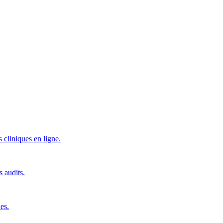
 cliniques en ligne.
s audits.
es.