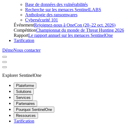
Base de données des vulnérabilités
Recherche sur les menaces SentinelLABS
Anthologie des ransomwares
Cybersécurité 101
Événement
Rejoignez-nous à OneCon (20–22 oct. 2026)
Compétition
Championnat du monde de Threat Hunting 2026
Rapport
Le rapport annuel sur les menaces SentinelOne
Tarification
Démo
Nous contacter
Explorer SentinelOne
Plateforme
Solutions
Services
Partenaires
Pourquoi SentinelOne
Ressources
Tarification