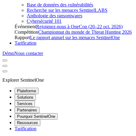
Base de données des vulnérabilités
Recherche sur les menaces SentinelLABS
Anthologie des ransomwares
Cybersécurité 101
Événement
Rejoignez-nous à OneCon (20–22 oct. 2026)
Compétition
Championnat du monde de Threat Hunting 2026
Rapport
Le rapport annuel sur les menaces SentinelOne
Tarification
Démo
Nous contacter
Explorer SentinelOne
Plateforme
Solutions
Services
Partenaires
Pourquoi SentinelOne
Ressources
Tarification