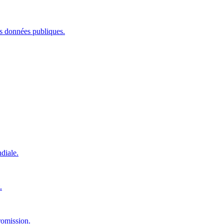
les données publiques.
diale.
.
romission.