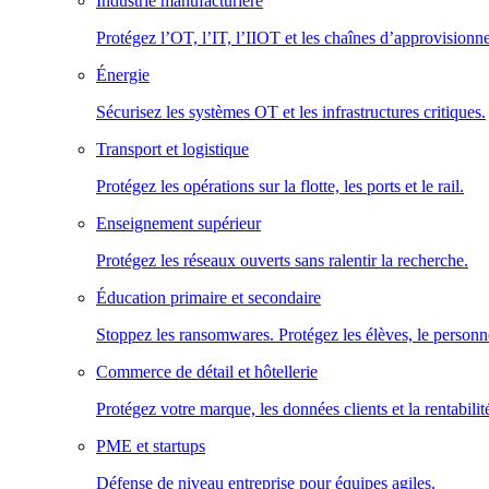
Industrie manufacturière
Protégez l’OT, l’IT, l’IIOT et les chaînes d’approvisionn
Énergie
Sécurisez les systèmes OT et les infrastructures critiques.
Transport et logistique
Protégez les opérations sur la flotte, les ports et le rail.
Enseignement supérieur
Protégez les réseaux ouverts sans ralentir la recherche.
Éducation primaire et secondaire
Stoppez les ransomwares. Protégez les élèves, le personne
Commerce de détail et hôtellerie
Protégez votre marque, les données clients et la rentabilit
PME et startups
Défense de niveau entreprise pour équipes agiles.