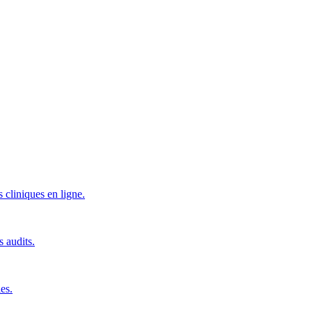
 cliniques en ligne.
s audits.
es.