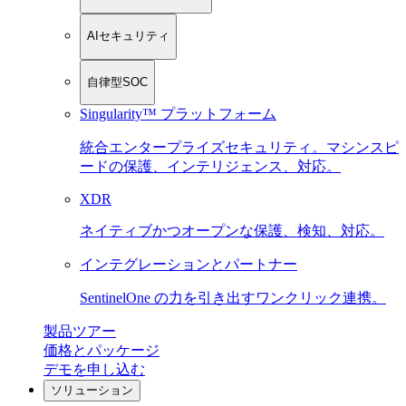
AIセキュリティ
自律型SOC
Singularity™ プラットフォーム
統合エンタープライズセキュリティ。マシンスピ
ードの保護、インテリジェンス、対応。
XDR
ネイティブかつオープンな保護、検知、対応。
インテグレーションとパートナー
SentinelOne の力を引き出すワンクリック連携。
製品ツアー
価格とパッケージ
デモを申し込む
ソリューション