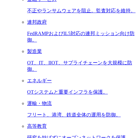
不正やランサムウェアを阻止。監査対応を維持。
連邦政府
FedRAMPおよびIL5対応の連邦ミッション向け防
御。
製造業
OT、IT、IIOT、サプライチェーンを大規模に防
御。
エネルギー
OTシステムと重要インフラを保護。
運輸・物流
フリート、港湾、鉄道全体の運用を防御。
高等教育
研究を妨げずにオープンネットワークを保護。