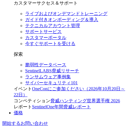
カスタマーサクセス＆サポート
ライブおよびオンデマンドトレーニング
ガイド付きオンボーディング＆導入
テクニカルアカウント管理
サポートサービス
カスタマーポータル
今すぐサポートを受ける
探索
脆弱性データベース
SentinelLABS脅威リサーチ
ランサムウェア事例集
サイバーセキュリティ101
イベント
OneConにご参加ください（2026年10月20日～
22日）
コンペティション
脅威ハンティング世界選手権 2026
レポート
SentinelOne年間脅威レポート
価格
開始する
お問い合わせ