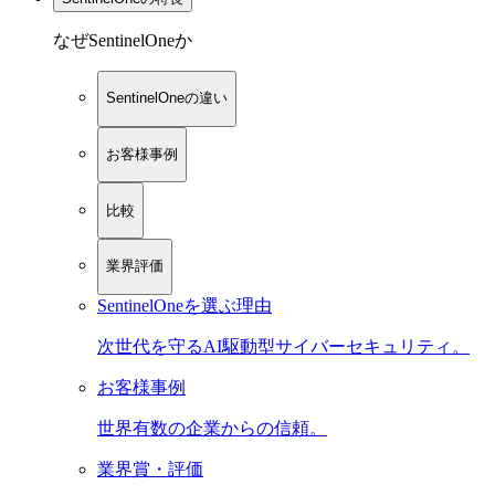
なぜSentinelOneか
SentinelOneの違い
お客様事例
比較
業界評価
SentinelOneを選ぶ理由
次世代を守るAI駆動型サイバーセキュリティ。
お客様事例
世界有数の企業からの信頼。
業界賞・評価