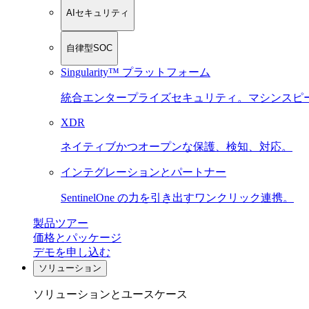
AIセキュリティ
自律型SOC
Singularity™ プラットフォーム
統合エンタープライズセキュリティ。マシンスピ
XDR
ネイティブかつオープンな保護、検知、対応。
インテグレーションとパートナー
SentinelOne の力を引き出すワンクリック連携。
製品ツアー
価格とパッケージ
デモを申し込む
ソリューション
ソリューションとユースケース