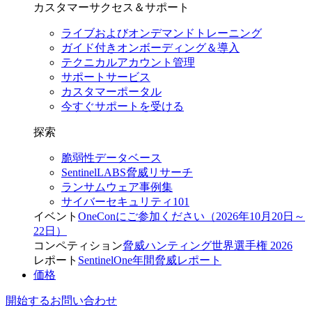
カスタマーサクセス＆サポート
ライブおよびオンデマンドトレーニング
ガイド付きオンボーディング＆導入
テクニカルアカウント管理
サポートサービス
カスタマーポータル
今すぐサポートを受ける
探索
脆弱性データベース
SentinelLABS脅威リサーチ
ランサムウェア事例集
サイバーセキュリティ101
イベント
OneConにご参加ください（2026年10月20日～
22日）
コンペティション
脅威ハンティング世界選手権 2026
レポート
SentinelOne年間脅威レポート
価格
開始する
お問い合わせ