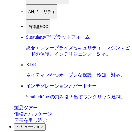
AIセキュリティ
自律型SOC
Singularity™ プラットフォーム
統合エンタープライズセキュリティ。マシンスピ
ードの保護、インテリジェンス、対応。
XDR
ネイティブかつオープンな保護、検知、対応。
インテグレーションとパートナー
SentinelOne の力を引き出すワンクリック連携。
製品ツアー
価格とパッケージ
デモを申し込む
ソリューション