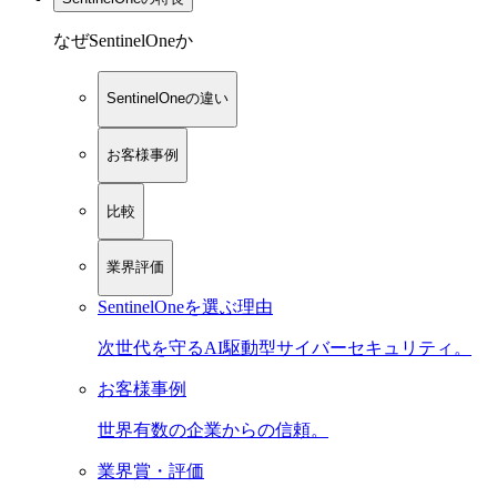
なぜSentinelOneか
SentinelOneの違い
お客様事例
比較
業界評価
SentinelOneを選ぶ理由
次世代を守るAI駆動型サイバーセキュリティ。
お客様事例
世界有数の企業からの信頼。
業界賞・評価