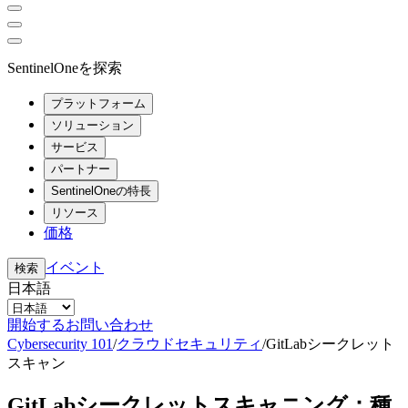
SentinelOneを探索
プラットフォーム
ソリューション
サービス
パートナー
SentinelOneの特長
リソース
価格
イベント
検索
日本語
開始する
お問い合わせ
Cybersecurity 101
/
クラウドセキュリティ
/
GitLabシークレット
スキャン
GitLabシークレットスキャニング：種