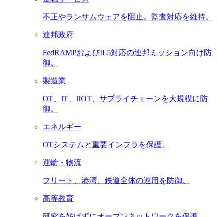
不正やランサムウェアを阻止。監査対応を維持。
連邦政府
FedRAMPおよびIL5対応の連邦ミッション向け防
御。
製造業
OT、IT、IIOT、サプライチェーンを大規模に防
御。
エネルギー
OTシステムと重要インフラを保護。
運輸・物流
フリート、港湾、鉄道全体の運用を防御。
高等教育
研究を妨げずにオープンネットワークを保護。