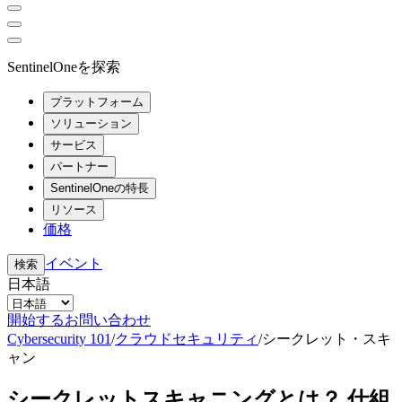
SentinelOneを探索
プラットフォーム
ソリューション
サービス
パートナー
SentinelOneの特長
リソース
価格
イベント
検索
日本語
開始する
お問い合わせ
Cybersecurity 101
/
クラウドセキュリティ
/
シークレット・スキ
ャン
シークレットスキャニングとは？ 仕組