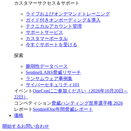
カスタマーサクセス＆サポート
ライブおよびオンデマンドトレーニング
ガイド付きオンボーディング＆導入
テクニカルアカウント管理
サポートサービス
カスタマーポータル
今すぐサポートを受ける
探索
脆弱性データベース
SentinelLABS脅威リサーチ
ランサムウェア事例集
サイバーセキュリティ101
イベント
OneConにご参加ください（2026年10月20日～
22日）
コンペティション
脅威ハンティング世界選手権 2026
レポート
SentinelOne年間脅威レポート
価格
開始する
お問い合わせ