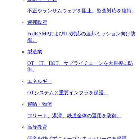
不正やランサムウェアを阻止。監査対応を維持。
連邦政府
FedRAMPおよびIL5対応の連邦ミッション向け防
御。
製造業
OT、IT、IIOT、サプライチェーンを大規模に防
御。
エネルギー
OTシステムと重要インフラを保護。
運輸・物流
フリート、港湾、鉄道全体の運用を防御。
高等教育
研究を妨げずにオープンネットワークを保護。