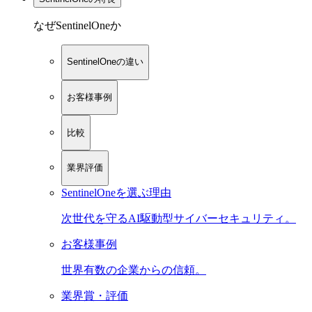
なぜSentinelOneか
SentinelOneの違い
お客様事例
比較
業界評価
SentinelOneを選ぶ理由
次世代を守るAI駆動型サイバーセキュリティ。
お客様事例
世界有数の企業からの信頼。
業界賞・評価