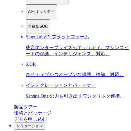
AIセキュリティ
自律型SOC
Singularity™ プラットフォーム
統合エンタープライズセキュリティ。マシンスピ
ードの保護、インテリジェンス、対応。
XDR
ネイティブかつオープンな保護、検知、対応。
インテグレーションとパートナー
SentinelOne の力を引き出すワンクリック連携。
製品ツアー
価格とパッケージ
デモを申し込む
ソリューション