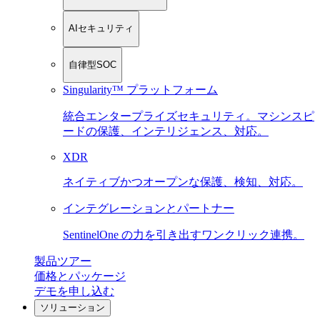
AIセキュリティ
自律型SOC
Singularity™ プラットフォーム
統合エンタープライズセキュリティ。マシンスピ
ードの保護、インテリジェンス、対応。
XDR
ネイティブかつオープンな保護、検知、対応。
インテグレーションとパートナー
SentinelOne の力を引き出すワンクリック連携。
製品ツアー
価格とパッケージ
デモを申し込む
ソリューション