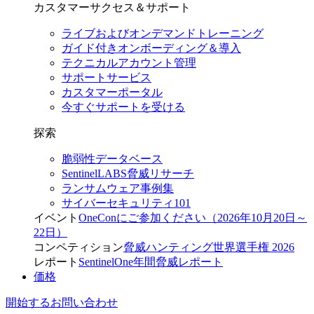
カスタマーサクセス＆サポート
ライブおよびオンデマンドトレーニング
ガイド付きオンボーディング＆導入
テクニカルアカウント管理
サポートサービス
カスタマーポータル
今すぐサポートを受ける
探索
脆弱性データベース
SentinelLABS脅威リサーチ
ランサムウェア事例集
サイバーセキュリティ101
イベント
OneConにご参加ください（2026年10月20日～
22日）
コンペティション
脅威ハンティング世界選手権 2026
レポート
SentinelOne年間脅威レポート
価格
開始する
お問い合わせ