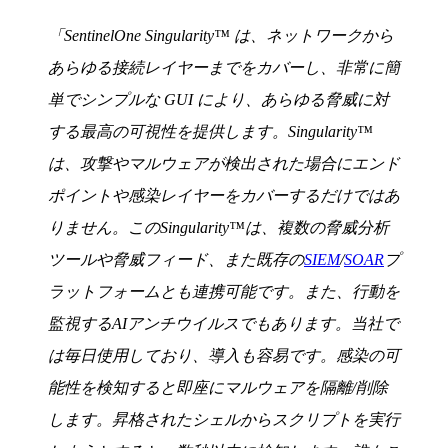
「SentinelOne Singularity™ は、ネットワークから
あらゆる接続レイヤーまでをカバーし、非常に簡
単でシンプルな GUI により、あらゆる脅威に対
する最高の可視性を提供します。Singularity™
は、攻撃やマルウェアが検出された場合にエンド
ポイントや感染レイヤーをカバーするだけではあ
りません。このSingularity™は、複数の脅威分析
ツールや脅威フィード、また既存の
SIEM
/
SOAR
プ
ラットフォームとも連携可能です。また、行動を
監視するAIアンチウイルスでもあります。当社で
は毎日使用しており、導入も容易です。感染の可
能性を検知すると即座にマルウェアを隔離/削除
します。昇格されたシェルからスクリプトを実行