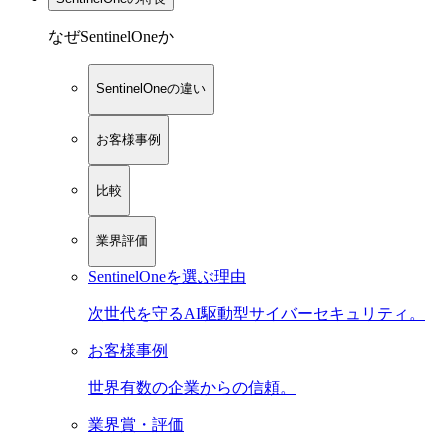
なぜSentinelOneか
SentinelOneの違い
お客様事例
比較
業界評価
SentinelOneを選ぶ理由
次世代を守るAI駆動型サイバーセキュリティ。
お客様事例
世界有数の企業からの信頼。
業界賞・評価