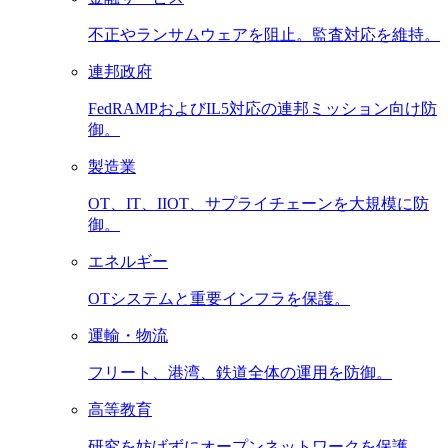
不正やランサムウェアを阻止。監査対応を維持。
連邦政府
FedRAMPおよびIL5対応の連邦ミッション向け防
御。
製造業
OT、IT、IIOT、サプライチェーンを大規模に防
御。
エネルギー
OTシステムと重要インフラを保護。
運輸・物流
フリート、港湾、鉄道全体の運用を防御。
高等教育
研究を妨げずにオープンネットワークを保護。