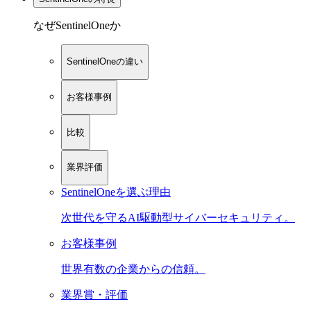
なぜSentinelOneか
SentinelOneの違い
お客様事例
比較
業界評価
SentinelOneを選ぶ理由
次世代を守るAI駆動型サイバーセキュリティ。
お客様事例
世界有数の企業からの信頼。
業界賞・評価