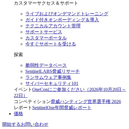
カスタマーサクセス＆サポート
ライブおよびオンデマンドトレーニング
ガイド付きオンボーディング＆導入
テクニカルアカウント管理
サポートサービス
カスタマーポータル
今すぐサポートを受ける
探索
脆弱性データベース
SentinelLABS脅威リサーチ
ランサムウェア事例集
サイバーセキュリティ101
イベント
OneConにご参加ください（2026年10月20日～
22日）
コンペティション
脅威ハンティング世界選手権 2026
レポート
SentinelOne年間脅威レポート
価格
開始する
お問い合わせ