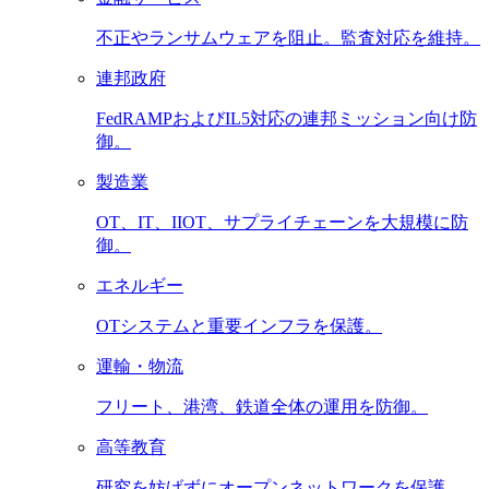
不正やランサムウェアを阻止。監査対応を維持。
連邦政府
FedRAMPおよびIL5対応の連邦ミッション向け防
御。
製造業
OT、IT、IIOT、サプライチェーンを大規模に防
御。
エネルギー
OTシステムと重要インフラを保護。
運輸・物流
フリート、港湾、鉄道全体の運用を防御。
高等教育
研究を妨げずにオープンネットワークを保護。