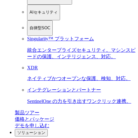
AIセキュリティ
自律型SOC
Singularity™ プラットフォーム
統合エンタープライズセキュリティ。マシンスピ
ードの保護、インテリジェンス、対応。
XDR
ネイティブかつオープンな保護、検知、対応。
インテグレーションとパートナー
SentinelOne の力を引き出すワンクリック連携。
製品ツアー
価格とパッケージ
デモを申し込む
ソリューション