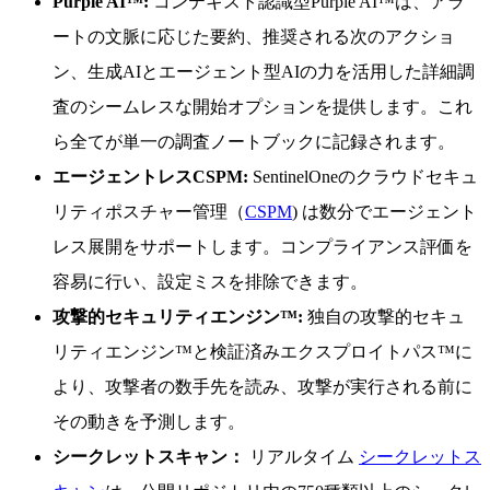
Purple AI™:
コンテキスト認識型Purple AI™は、アラ
ートの文脈に応じた要約、推奨される次のアクショ
ン、生成AIとエージェント型AIの力を活用した詳細調
査のシームレスな開始オプションを提供します。これ
ら全てが単一の調査ノートブックに記録されます。
エージェントレスCSPM:
SentinelOneのクラウドセキュ
リティポスチャー管理（
CSPM
) は数分でエージェント
レス展開をサポートします。コンプライアンス評価を
容易に行い、設定ミスを排除できます。
攻撃的セキュリティエンジン™:
独自の攻撃的セキュ
リティエンジン™と検証済みエクスプロイトパス™に
より、攻撃者の数手先を読み、攻撃が実行される前に
その動きを予測します。
シークレットスキャン：
リアルタイム
シークレットス