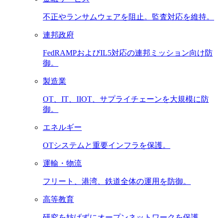
不正やランサムウェアを阻止。監査対応を維持。
連邦政府
FedRAMPおよびIL5対応の連邦ミッション向け防
御。
製造業
OT、IT、IIOT、サプライチェーンを大規模に防
御。
エネルギー
OTシステムと重要インフラを保護。
運輸・物流
フリート、港湾、鉄道全体の運用を防御。
高等教育
研究を妨げずにオープンネットワークを保護。