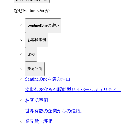
なぜSentinelOneか
SentinelOneの違い
お客様事例
比較
業界評価
SentinelOneを選ぶ理由
次世代を守るAI駆動型サイバーセキュリティ。
お客様事例
世界有数の企業からの信頼。
業界賞・評価