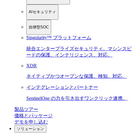
AIセキュリティ
自律型SOC
Singularity™ プラットフォーム
統合エンタープライズセキュリティ。マシンスピ
ードの保護、インテリジェンス、対応。
XDR
ネイティブかつオープンな保護、検知、対応。
インテグレーションとパートナー
SentinelOne の力を引き出すワンクリック連携。
製品ツアー
価格とパッケージ
デモを申し込む
ソリューション