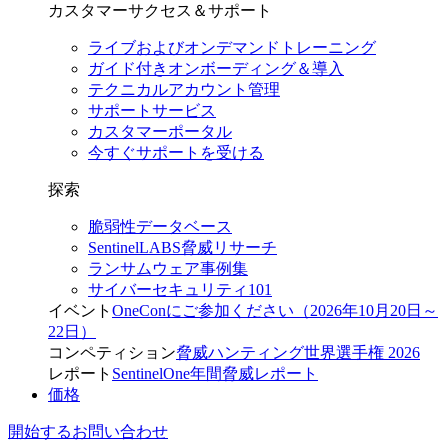
カスタマーサクセス＆サポート
ライブおよびオンデマンドトレーニング
ガイド付きオンボーディング＆導入
テクニカルアカウント管理
サポートサービス
カスタマーポータル
今すぐサポートを受ける
探索
脆弱性データベース
SentinelLABS脅威リサーチ
ランサムウェア事例集
サイバーセキュリティ101
イベント
OneConにご参加ください（2026年10月20日～
22日）
コンペティション
脅威ハンティング世界選手権 2026
レポート
SentinelOne年間脅威レポート
価格
開始する
お問い合わせ